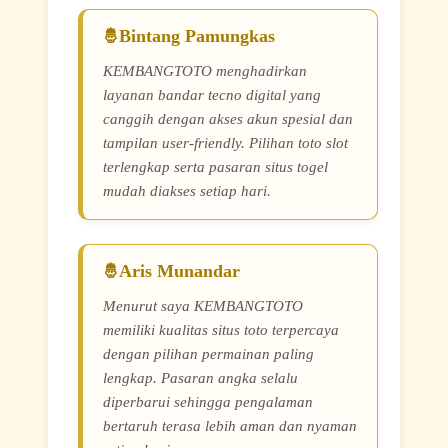
Bintang Pamungkas
KEMBANGTOTO menghadirkan
layanan bandar tecno digital yang
canggih dengan akses akun spesial dan
tampilan user-friendly. Pilihan toto slot
terlengkap serta pasaran situs togel
mudah diakses setiap hari.
Aris Munandar
Menurut saya KEMBANGTOTO
memiliki kualitas situs toto terpercaya
dengan pilihan permainan paling
lengkap. Pasaran angka selalu
diperbarui sehingga pengalaman
bertaruh terasa lebih aman dan nyaman