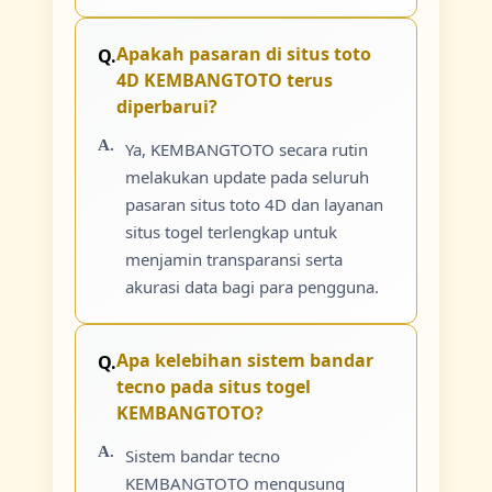
Apakah pasaran di situs toto
4D KEMBANGTOTO terus
diperbarui?
Ya, KEMBANGTOTO secara rutin
melakukan update pada seluruh
pasaran situs toto 4D dan layanan
situs togel terlengkap untuk
menjamin transparansi serta
akurasi data bagi para pengguna.
Apa kelebihan sistem bandar
tecno pada situs togel
KEMBANGTOTO?
Sistem bandar tecno
KEMBANGTOTO mengusung