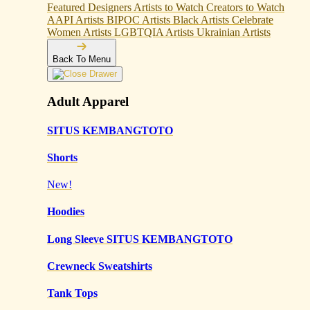
Featured Designers
Artists to Watch
Creators to Watch
AAPI Artists
BIPOC Artists
Black Artists
Celebrate
Women Artists
LGBTQIA Artists
Ukrainian Artists
Back To Menu
Adult Apparel
SITUS KEMBANGTOTO
Shorts
New!
Hoodies
Long Sleeve SITUS KEMBANGTOTO
Crewneck Sweatshirts
Tank Tops