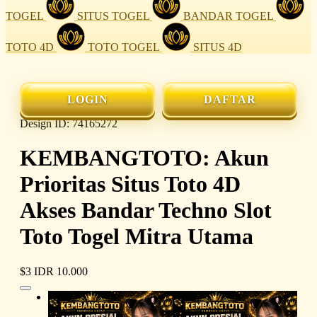
TOGEL
SITUS TOGEL
BANDAR TOGEL
TOTO 4D
TOTO TOGEL
SITUS 4D
LOGIN
DAFTAR
Design ID: 74165272
KEMBANGTOTO: Akun
Prioritas Situs Toto 4D
Akses Bandar Techno Slot
Toto Togel Mitra Utama
$3
IDR 10.000