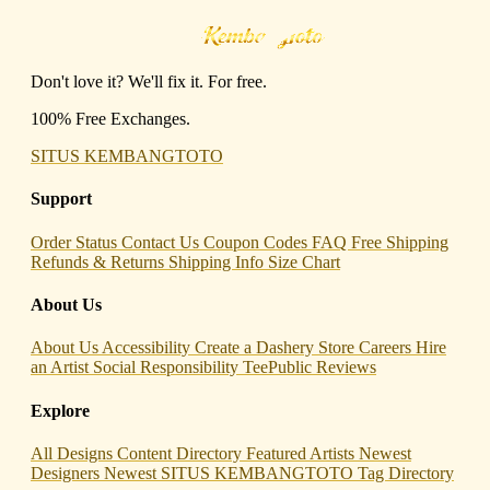
Don't love it? We'll fix it. For free.
100% Free Exchanges.
SITUS KEMBANGTOTO
Support
Order Status
Contact Us
Coupon Codes
FAQ
Free Shipping
Refunds & Returns
Shipping Info
Size Chart
About Us
About Us
Accessibility
Create a Dashery Store
Careers
Hire
an Artist
Social Responsibility
TeePublic Reviews
Explore
All Designs
Content Directory
Featured Artists
Newest
Designers
Newest SITUS KEMBANGTOTO
Tag Directory