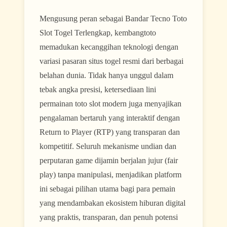
Mengusung peran sebagai Bandar Tecno Toto
Slot Togel Terlengkap, kembangtoto
memadukan kecanggihan teknologi dengan
variasi pasaran situs togel resmi dari berbagai
belahan dunia. Tidak hanya unggul dalam
tebak angka presisi, ketersediaan lini
permainan toto slot modern juga menyajikan
pengalaman bertaruh yang interaktif dengan
Return to Player (RTP) yang transparan dan
kompetitif. Seluruh mekanisme undian dan
perputaran game dijamin berjalan jujur (fair
play) tanpa manipulasi, menjadikan platform
ini sebagai pilihan utama bagi para pemain
yang mendambakan ekosistem hiburan digital
yang praktis, transparan, dan penuh potensi