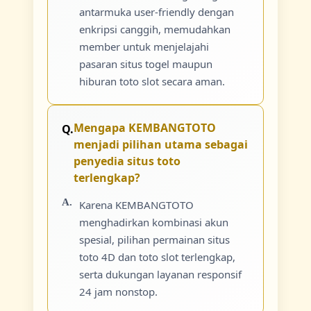
antarmuka user-friendly dengan
enkripsi canggih, memudahkan
member untuk menjelajahi
pasaran situs togel maupun
hiburan toto slot secara aman.
Mengapa KEMBANGTOTO
menjadi pilihan utama sebagai
penyedia situs toto
terlengkap?
Karena KEMBANGTOTO
menghadirkan kombinasi akun
spesial, pilihan permainan situs
toto 4D dan toto slot terlengkap,
serta dukungan layanan responsif
24 jam nonstop.