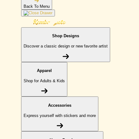
Back To Menu
Shop Designs
Discover a classic design or new favorite artist
Apparel
Shop for Adults & Kids
Accessories
Express yourself with stickers and more