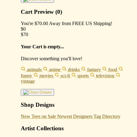
Cart Preview (0)
You're
$70.00
Away from
FREE US Shipping!
$0
$70
Your Cart is empty...
Discover something you'll love!
animals
anime
drinks
fantasy
food
funny
movies
sci-fi
sports
television
vintage
Shop Designs
New Tees on Sale
Newest Designers
Tag Directory
Artist Collections