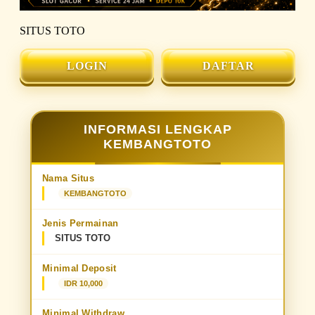
SITUS TOTO
LOGIN
DAFTAR
INFORMASI LENGKAP
KEMBANGTOTO
Nama Situs
KEMBANGTOTO
Jenis Permainan
SITUS TOTO
Minimal Deposit
IDR 10,000
Minimal Withdraw