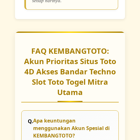
setiap harinya.
FAQ KEMBANGTOTO:
Akun Prioritas Situs Toto
4D Akses Bandar Techno
Slot Toto Togel Mitra
Utama
Apa keuntungan
menggunakan Akun Spesial di
KEMBANGTOTO?