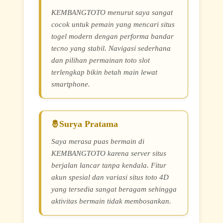
KEMBANGTOTO menurut saya sangat
cocok untuk pemain yang mencari situs
togel modern dengan performa bandar
tecno yang stabil. Navigasi sederhana
dan pilihan permainan toto slot
terlengkap bikin betah main lewat
smartphone.
Surya Pratama
Saya merasa puas bermain di
KEMBANGTOTO karena server situs
berjalan lancar tanpa kendala. Fitur
akun spesial dan variasi situs toto 4D
yang tersedia sangat beragam sehingga
aktivitas bermain tidak membosankan.