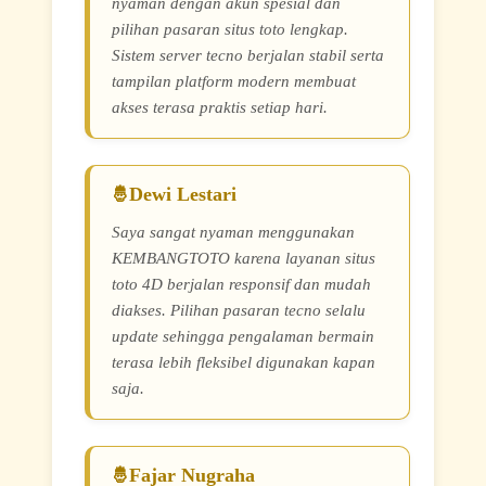
nyaman dengan akun spesial dan
pilihan pasaran situs toto lengkap.
Sistem server tecno berjalan stabil serta
tampilan platform modern membuat
akses terasa praktis setiap hari.
Dewi Lestari
Saya sangat nyaman menggunakan
KEMBANGTOTO karena layanan situs
toto 4D berjalan responsif dan mudah
diakses. Pilihan pasaran tecno selalu
update sehingga pengalaman bermain
terasa lebih fleksibel digunakan kapan
saja.
Fajar Nugraha