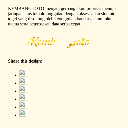
KEMBANGTOTO menjadi gerbang akun prioritas menuju
jaringan situs toto 4d unggulan dengan akses sajian slot toto
togel yang disokong oleh keunggulan bandar techno mitra
utama serta pemrosesan data serba cepat.
Share this design: