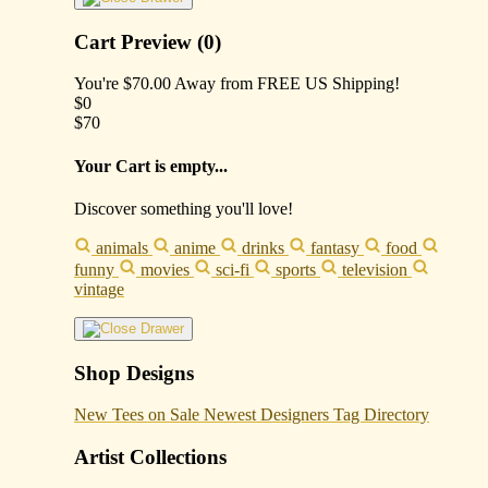
Cart Preview (0)
You're
$70.00
Away from
FREE US Shipping!
$0
$70
Your Cart is empty...
Discover something you'll love!
animals
anime
drinks
fantasy
food
funny
movies
sci-fi
sports
television
vintage
Shop Designs
New Tees on Sale
Newest Designers
Tag Directory
Artist Collections