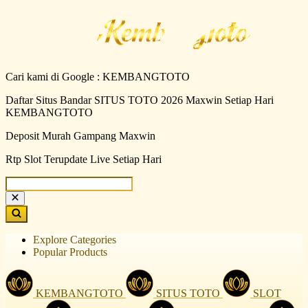
Cari kami di Google : KEMBANGTOTO
Daftar Situs Bandar SITUS TOTO 2026 Maxwin Setiap Hari
KEMBANGTOTO
Deposit Murah Gampang Maxwin
Rtp Slot Terupdate Live Setiap Hari
Explore Categories
Popular Products
KEMBANGTOTO
SITUS TOTO
SLOT