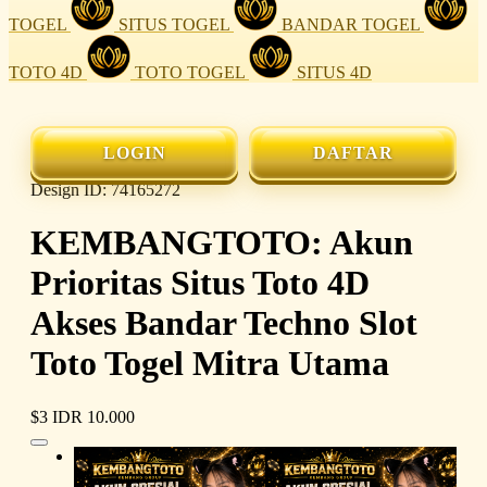
TOGEL
SITUS TOGEL
BANDAR TOGEL
TOTO 4D
TOTO TOGEL
SITUS 4D
LOGIN
DAFTAR
Design ID: 74165272
KEMBANGTOTO: Akun
Prioritas Situs Toto 4D
Akses Bandar Techno Slot
Toto Togel Mitra Utama
$3
IDR 10.000