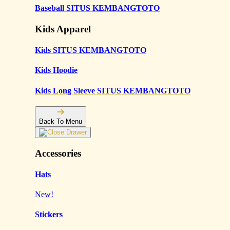
Baseball SITUS KEMBANGTOTO
Kids Apparel
Kids SITUS KEMBANGTOTO
Kids Hoodie
Kids Long Sleeve SITUS KEMBANGTOTO
Back To Menu
Accessories
Hats
New!
Stickers