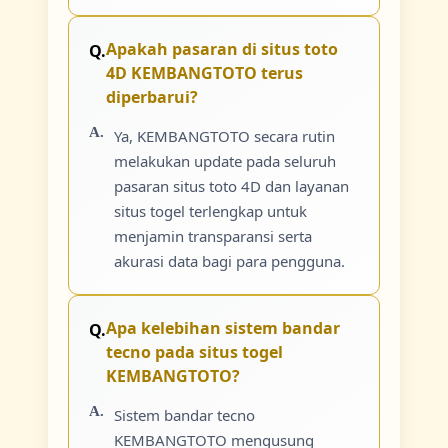
Apakah pasaran di situs toto
4D KEMBANGTOTO terus
diperbarui?
Ya, KEMBANGTOTO secara rutin
melakukan update pada seluruh
pasaran situs toto 4D dan layanan
situs togel terlengkap untuk
menjamin transparansi serta
akurasi data bagi para pengguna.
Apa kelebihan sistem bandar
tecno pada situs togel
KEMBANGTOTO?
Sistem bandar tecno
KEMBANGTOTO mengusung