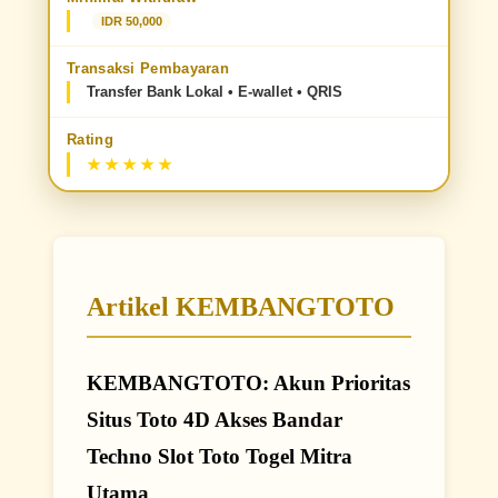
IDR 50,000
Transaksi Pembayaran
Transfer Bank Lokal • E-wallet • QRIS
Rating
Artikel KEMBANGTOTO
KEMBANGTOTO: Akun Prioritas
Situs Toto 4D Akses Bandar
Techno Slot Toto Togel Mitra
Utama