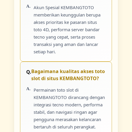
Akun Spesial KEMBANGTOTO
memberikan keunggulan berupa
akses prioritas ke pasaran situs
toto 4D, performa server bandar
tecno yang cepat, serta proses
transaksi yang aman dan lancar
setiap hari.
Bagaimana kualitas akses toto
slot di situs KEMBANGTOTO?
Permainan toto slot di
KEMBANGTOTO dirancang dengan
integrasi tecno modern, performa
stabil, dan navigasi ringan agar
pengguna merasakan kelancaran
bertaruh di seluruh perangkat.