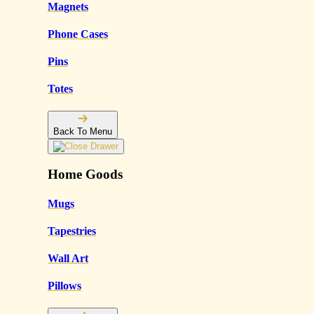
Magnets
Phone Cases
Pins
Totes
Back To Menu
Home Goods
Mugs
Tapestries
Wall Art
Pillows