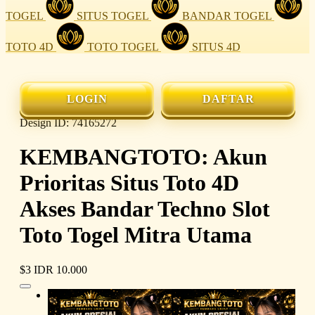
TOGEL
SITUS TOGEL
BANDAR TOGEL
TOTO 4D
TOTO TOGEL
SITUS 4D
LOGIN
DAFTAR
Design ID: 74165272
KEMBANGTOTO: Akun
Prioritas Situs Toto 4D
Akses Bandar Techno Slot
Toto Togel Mitra Utama
$3
IDR 10.000