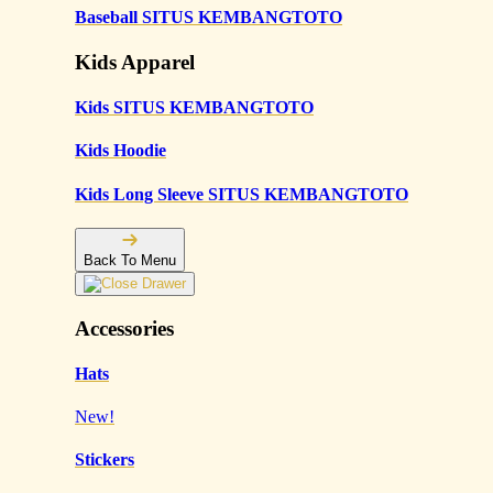
Baseball SITUS KEMBANGTOTO
Kids Apparel
Kids SITUS KEMBANGTOTO
Kids Hoodie
Kids Long Sleeve SITUS KEMBANGTOTO
Back To Menu
Accessories
Hats
New!
Stickers