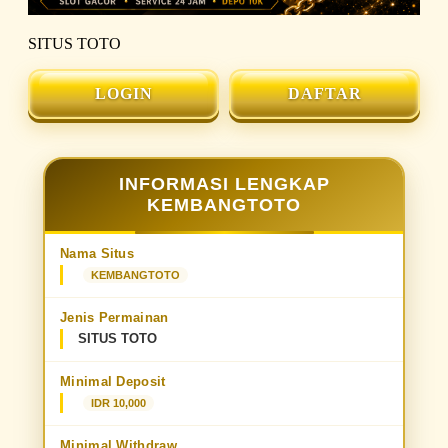
SITUS TOTO
LOGIN
DAFTAR
INFORMASI LENGKAP
KEMBANGTOTO
Nama Situs
KEMBANGTOTO
Jenis Permainan
SITUS TOTO
Minimal Deposit
IDR 10,000
Minimal Withdraw