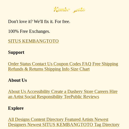
Don't love it? We'll fix it. For free.
100% Free Exchanges.
SITUS KEMBANGTOTO
Support
Order Status
Contact Us
Coupon Codes
FAQ
Free Shipping
Refunds & Returns
Shipping Info
Size Chart
About Us
About Us
Accessibility
Create a Dashery Store
Careers
Hire
an Artist
Social Responsibility
TeePublic Reviews
Explore
All Designs
Content Directory
Featured Artists
Newest
Designers
Newest SITUS KEMBANGTOTO
Tag Directory