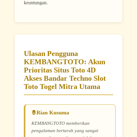
keuntungan.
Ulasan Pengguna
KEMBANGTOTO: Akun
Prioritas Situs Toto 4D
Akses Bandar Techno Slot
Toto Togel Mitra Utama
Rian Kusuma
KEMBANGTOTO memberikan
pengalaman bertaruh yang sangat