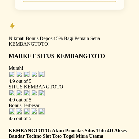
Nikmati
Bonus Deposit 5%
Bagi Pemain Setia
KEMBANGTOTO!
MARKET SITUS KEMBANGTOTO
Murah!
4.9 out of 5
SITUS KEMBANGTOTO
4.9 out of 5
Bonus Terbesar
4.6 out of 5
KEMBANGTOTO: Akun Prioritas Situs Toto 4D Akses
Bandar Techno Slot Toto Togel Mitra Utama