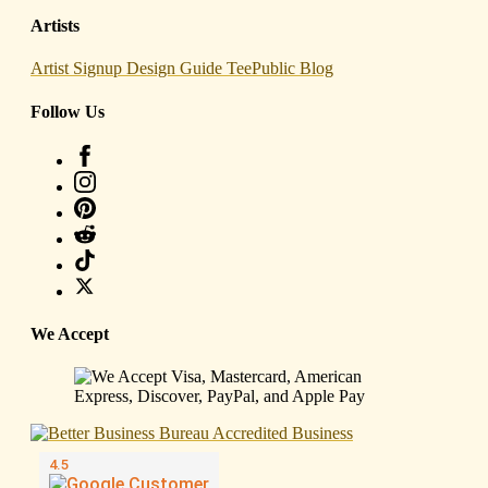
Artists
Artist Signup
Design Guide
TeePublic Blog
Follow Us
We Accept