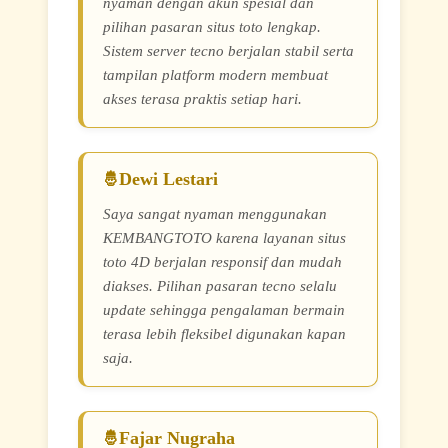
nyaman dengan akun spesial dan
pilihan pasaran situs toto lengkap.
Sistem server tecno berjalan stabil serta
tampilan platform modern membuat
akses terasa praktis setiap hari.
Dewi Lestari
Saya sangat nyaman menggunakan
KEMBANGTOTO karena layanan situs
toto 4D berjalan responsif dan mudah
diakses. Pilihan pasaran tecno selalu
update sehingga pengalaman bermain
terasa lebih fleksibel digunakan kapan
saja.
Fajar Nugraha