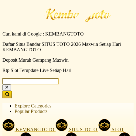
Cari kami di Google : KEMBANGTOTO
Daftar Situs Bandar SITUS TOTO 2026 Maxwin Setiap Hari
KEMBANGTOTO
Deposit Murah Gampang Maxwin
Rtp Slot Terupdate Live Setiap Hari
Explore Categories
Popular Products
KEMBANGTOTO
SITUS TOTO
SLOT