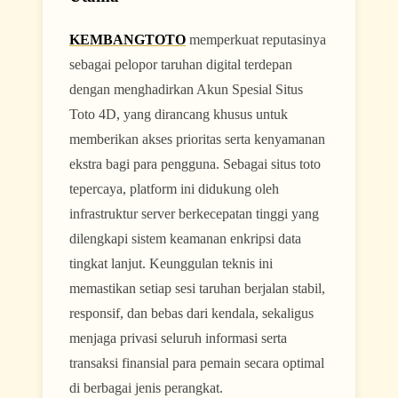
KEMBANGTOTO
memperkuat reputasinya
sebagai pelopor taruhan digital terdepan
dengan menghadirkan Akun Spesial Situs
Toto 4D, yang dirancang khusus untuk
memberikan akses prioritas serta kenyamanan
ekstra bagi para pengguna. Sebagai situs toto
tepercaya, platform ini didukung oleh
infrastruktur server berkecepatan tinggi yang
dilengkapi sistem keamanan enkripsi data
tingkat lanjut. Keunggulan teknis ini
memastikan setiap sesi taruhan berjalan stabil,
responsif, dan bebas dari kendala, sekaligus
menjaga privasi seluruh informasi serta
transaksi finansial para pemain secara optimal
di berbagai jenis perangkat.