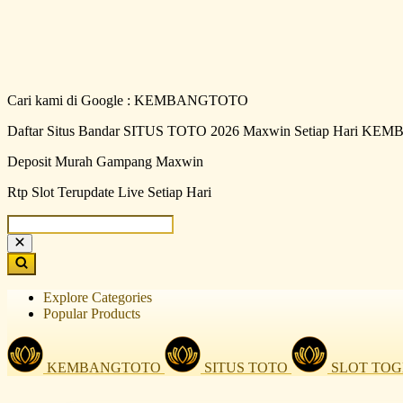
Cari kami di Google : KEMBANGTOTO
Daftar Situs Bandar SITUS TOTO 2026 Maxwin Setiap Hari 
Deposit Murah Gampang Maxwin
Rtp Slot Terupdate Live Setiap Hari
Explore Categories
Popular Products
KEMBANGTOTO
SITUS TOTO
SLOT TOG