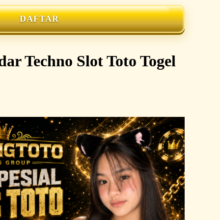
DAFTAR
r Techno Slot Toto Togel