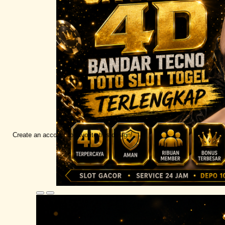
Create an account to favorite this design!