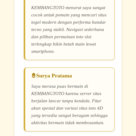
KEMBANGTOTO menurut saya sangat
cocok untuk pemain yang mencari situs
togel modern dengan performa bandar
tecno yang stabil. Navigasi sederhana
dan pilihan permainan toto slot
terlengkap bikin betah main lewat
smartphone.
Surya Pratama
Saya merasa puas bermain di
KEMBANGTOTO karena server situs
berjalan lancar tanpa kendala. Fitur
akun spesial dan variasi situs toto 4D
yang tersedia sangat beragam sehingga
aktivitas bermain tidak membosankan.