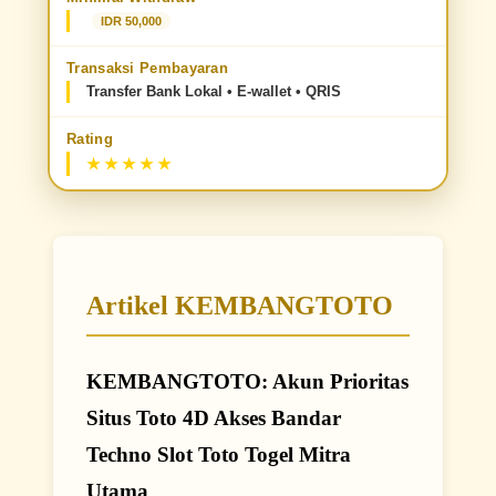
IDR 50,000
Transaksi Pembayaran
Transfer Bank Lokal • E-wallet • QRIS
Rating
Artikel KEMBANGTOTO
KEMBANGTOTO: Akun Prioritas
Situs Toto 4D Akses Bandar
Techno Slot Toto Togel Mitra
Utama