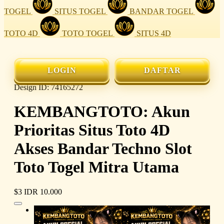
TOGEL
SITUS TOGEL
BANDAR TOGEL
TOTO 4D
TOTO TOGEL
SITUS 4D
LOGIN
DAFTAR
Design ID: 74165272
KEMBANGTOTO: Akun
Prioritas Situs Toto 4D
Akses Bandar Techno Slot
Toto Togel Mitra Utama
$3
IDR 10.000