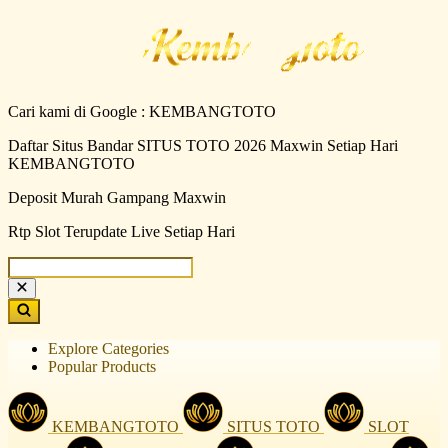
Cari kami di Google : KEMBANGTOTO
Daftar Situs Bandar SITUS TOTO 2026 Maxwin Setiap Hari
KEMBANGTOTO
Deposit Murah Gampang Maxwin
Rtp Slot Terupdate Live Setiap Hari
Explore Categories
Popular Products
KEMBANGTOTO
SITUS TOTO
SLOT