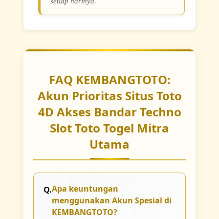
setiap harinya.
FAQ KEMBANGTOTO:
Akun Prioritas Situs Toto
4D Akses Bandar Techno
Slot Toto Togel Mitra
Utama
Apa keuntungan
menggunakan Akun Spesial di
KEMBANGTOTO?