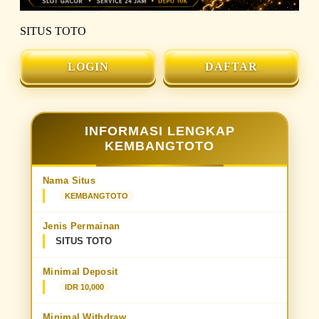
SITUS TOTO
LOGIN
DAFTAR
INFORMASI LENGKAP
KEMBANGTOTO
Nama Situs
KEMBANGTOTO
Jenis Permainan
SITUS TOTO
Minimal Deposit
IDR 10,000
Minimal Withdraw