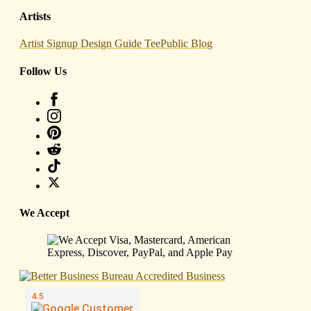
Artists
Artist Signup
Design Guide
TeePublic Blog
Follow Us
We Accept