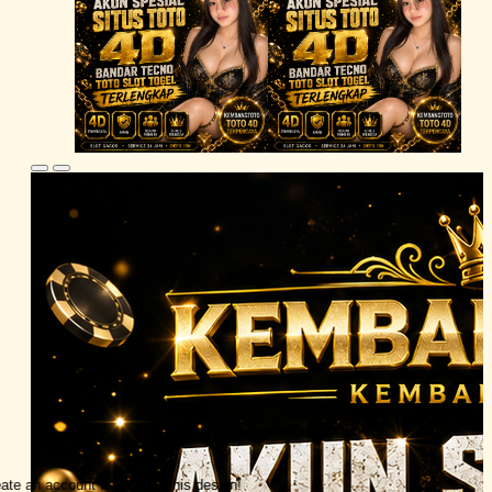
ate an account to favorite this design!