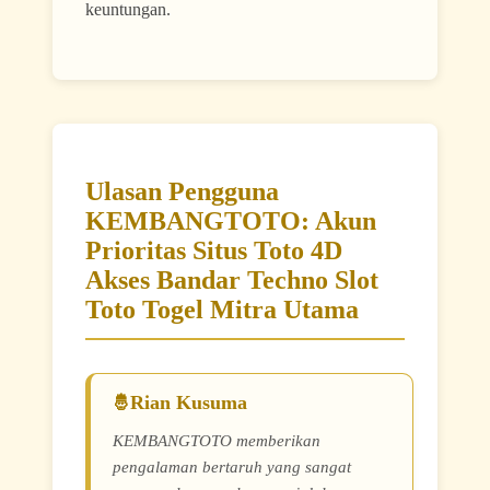
keuntungan.
Ulasan Pengguna
KEMBANGTOTO: Akun
Prioritas Situs Toto 4D
Akses Bandar Techno Slot
Toto Togel Mitra Utama
Rian Kusuma
KEMBANGTOTO memberikan
pengalaman bertaruh yang sangat