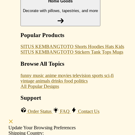
Home Goods
Decorate with pillows, tapestries, and more
Popular Products
SITUS KEMBANGTOTO
Shorts
Hoodies
Hats
Kids
SITUS KEMBANGTOTO
Stickers
Tank Tops
Mugs
Browse All Topics
funny
music
anime
movies
television
sports
sci-fi
vintage
animals
drinks
food
politics
All Popular Designs
Support
Order Status
FAQ
Contact Us
Update Your Browsing Preferences
Shipping Country: