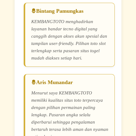
Bintang Pamungkas
KEMBANGTOTO menghadirkan
layanan bandar tecno digital yang
canggih dengan akses akun spesial dan
tampilan user-friendly. Pilihan toto slot
terlengkap serta pasaran situs togel
mudah diakses setiap hari.
Aris Munandar
Menurut saya KEMBANGTOTO
memiliki kualitas situs toto terpercaya
dengan pilihan permainan paling
lengkap. Pasaran angka selalu
diperbarui sehingga pengalaman
bertaruh terasa lebih aman dan nyaman