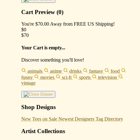
Cart Preview (0)
You're
$70.00
Away from
FREE US Shipping!
$0
$70
Your Cart is empty...
Discover something you'll love!
animals
anime
drinks
fantasy
food
funny
movies
sci-fi
sports
television
vintage
Shop Designs
New Tees on Sale
Newest Designers
Tag Directory
Artist Collections