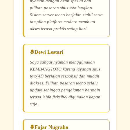
nyaman dengan akun spesial dan
pilihan pasaran situs toto lengkap.
Sistem server tecno berjalan stabil serta
tampilan platform modern membuat
akses terasa praktis setiap hari.
Dewi Lestari
Saya sangat nyaman menggunakan
KEMBANGTOTO karena layanan situs
toto 4D berjalan responsif dan mudah
diakses. Pilihan pasaran tecno selalu
update sehingga pengalaman bermain
terasa lebih fleksibel digunakan kapan
saja.
Fajar Nugraha