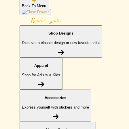
Back To Menu
Shop Designs
Discover a classic design or new favorite artist
Apparel
Shop for Adults & Kids
Accessories
Express yourself with stickers and more