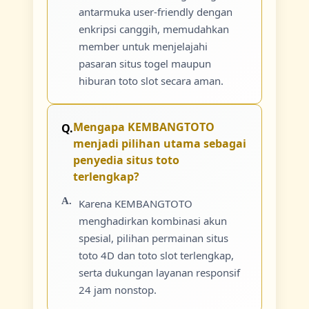
antarmuka user-friendly dengan
enkripsi canggih, memudahkan
member untuk menjelajahi
pasaran situs togel maupun
hiburan toto slot secara aman.
Mengapa KEMBANGTOTO
menjadi pilihan utama sebagai
penyedia situs toto
terlengkap?
Karena KEMBANGTOTO
menghadirkan kombinasi akun
spesial, pilihan permainan situs
toto 4D dan toto slot terlengkap,
serta dukungan layanan responsif
24 jam nonstop.