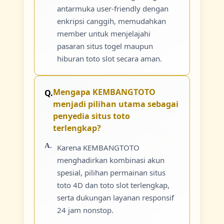
antarmuka user-friendly dengan
enkripsi canggih, memudahkan
member untuk menjelajahi
pasaran situs togel maupun
hiburan toto slot secara aman.
Mengapa KEMBANGTOTO
menjadi pilihan utama sebagai
penyedia situs toto
terlengkap?
Karena KEMBANGTOTO
menghadirkan kombinasi akun
spesial, pilihan permainan situs
toto 4D dan toto slot terlengkap,
serta dukungan layanan responsif
24 jam nonstop.