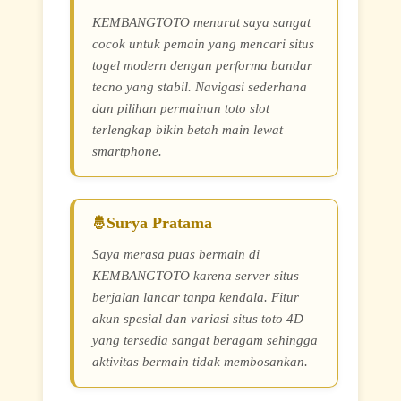
KEMBANGTOTO menurut saya sangat
cocok untuk pemain yang mencari situs
togel modern dengan performa bandar
tecno yang stabil. Navigasi sederhana
dan pilihan permainan toto slot
terlengkap bikin betah main lewat
smartphone.
Surya Pratama
Saya merasa puas bermain di
KEMBANGTOTO karena server situs
berjalan lancar tanpa kendala. Fitur
akun spesial dan variasi situs toto 4D
yang tersedia sangat beragam sehingga
aktivitas bermain tidak membosankan.