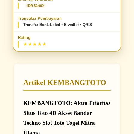
IDR 50,000
Transaksi Pembayaran
Transfer Bank Lokal • E-wallet • QRIS
Rating
Artikel KEMBANGTOTO
KEMBANGTOTO: Akun Prioritas
Situs Toto 4D Akses Bandar
Techno Slot Toto Togel Mitra
Utama