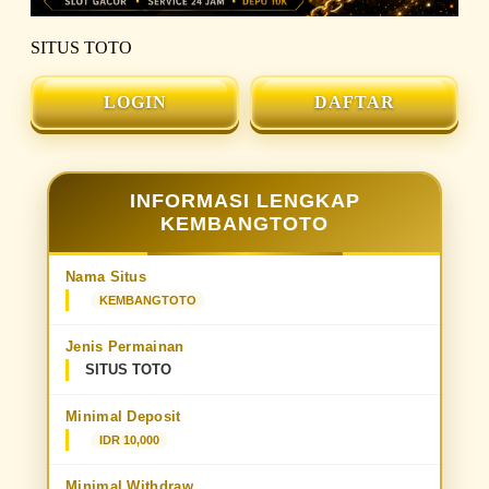
SITUS TOTO
LOGIN
DAFTAR
INFORMASI LENGKAP
KEMBANGTOTO
Nama Situs
KEMBANGTOTO
Jenis Permainan
SITUS TOTO
Minimal Deposit
IDR 10,000
Minimal Withdraw