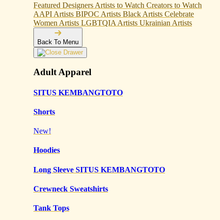
Featured Designers
Artists to Watch
Creators to Watch
AAPI Artists
BIPOC Artists
Black Artists
Celebrate
Women Artists
LGBTQIA Artists
Ukrainian Artists
Back To Menu
Adult Apparel
SITUS KEMBANGTOTO
Shorts
New!
Hoodies
Long Sleeve SITUS KEMBANGTOTO
Crewneck Sweatshirts
Tank Tops