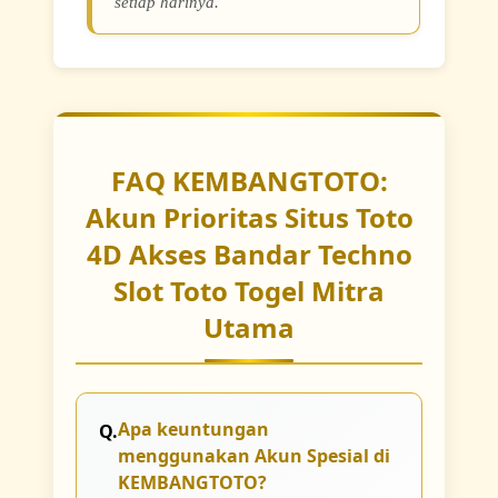
setiap harinya.
FAQ KEMBANGTOTO:
Akun Prioritas Situs Toto
4D Akses Bandar Techno
Slot Toto Togel Mitra
Utama
Apa keuntungan
menggunakan Akun Spesial di
KEMBANGTOTO?