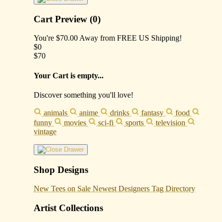
Cart Preview (0)
You're
$70.00
Away from
FREE US Shipping!
$0
$70
Your Cart is empty...
Discover something you'll love!
animals
anime
drinks
fantasy
food
funny
movies
sci-fi
sports
television
vintage
Shop Designs
New Tees on Sale
Newest Designers
Tag Directory
Artist Collections