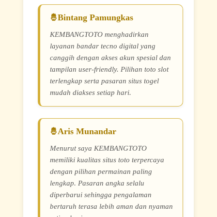
Bintang Pamungkas
KEMBANGTOTO menghadirkan
layanan bandar tecno digital yang
canggih dengan akses akun spesial dan
tampilan user-friendly. Pilihan toto slot
terlengkap serta pasaran situs togel
mudah diakses setiap hari.
Aris Munandar
Menurut saya KEMBANGTOTO
memiliki kualitas situs toto terpercaya
dengan pilihan permainan paling
lengkap. Pasaran angka selalu
diperbarui sehingga pengalaman
bertaruh terasa lebih aman dan nyaman