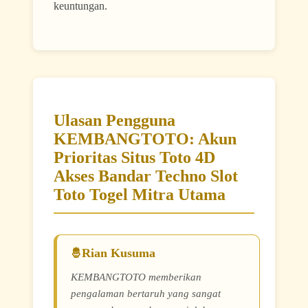
keuntungan.
Ulasan Pengguna
KEMBANGTOTO: Akun
Prioritas Situs Toto 4D
Akses Bandar Techno Slot
Toto Togel Mitra Utama
Rian Kusuma
KEMBANGTOTO memberikan
pengalaman bertaruh yang sangat