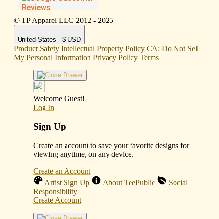
© TP Apparel LLC 2012 - 2025
United States - $ USD
Product Safety
Intellectual Property Policy
CA: Do Not Sell
My Personal Information
Privacy Policy
Terms
Welcome Guest!
Log In
Sign Up
Create an account to save your favorite designs for
viewing anytime, on any device.
Create an Account
Artist Sign Up
About TeePublic
Social
Responsibility
Create Account