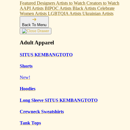
Featured Designers
Artists to Watch
Creators to Watch
AAPI Artists
BIPOC Artists
Black Artists
Celebrate
Women Artists
LGBTQIA Artists
Ukrainian Artists
Back To Menu
Adult Apparel
SITUS KEMBANGTOTO
Shorts
New!
Hoodies
Long Sleeve SITUS KEMBANGTOTO
Crewneck Sweatshirts
Tank Tops