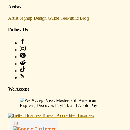
Artists
Artist Signup
Design Guide
TeePublic Blog
Follow Us
We Accept