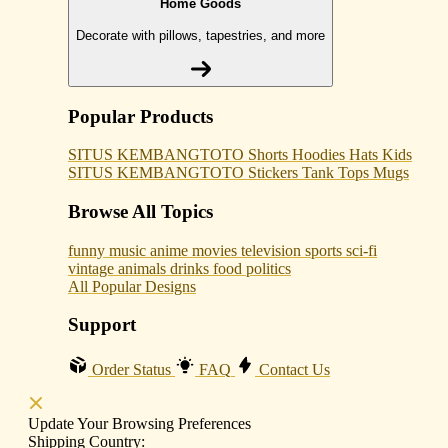
Home Goods
Decorate with pillows, tapestries, and more
Popular Products
SITUS KEMBANGTOTO
Shorts
Hoodies
Hats
Kids
SITUS KEMBANGTOTO
Stickers
Tank Tops
Mugs
Browse All Topics
funny
music
anime
movies
television
sports
sci-fi
vintage
animals
drinks
food
politics
All Popular Designs
Support
Order Status
FAQ
Contact Us
Update Your Browsing Preferences
Shipping Country: