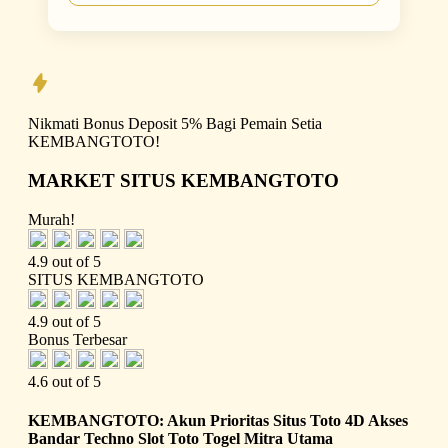
Nikmati
Bonus Deposit 5%
Bagi Pemain Setia
KEMBANGTOTO!
MARKET SITUS KEMBANGTOTO
Murah!
4.9 out of 5
SITUS KEMBANGTOTO
4.9 out of 5
Bonus Terbesar
4.6 out of 5
KEMBANGTOTO: Akun Prioritas Situs Toto 4D Akses
Bandar Techno Slot Toto Togel Mitra Utama