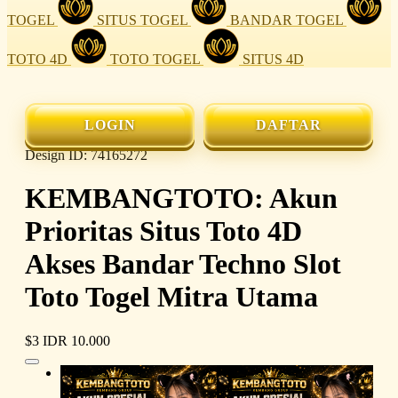
TOGEL
SITUS TOGEL
BANDAR TOGEL
TOTO 4D
TOTO TOGEL
SITUS 4D
LOGIN
DAFTAR
Design ID: 74165272
KEMBANGTOTO: Akun
Prioritas Situs Toto 4D
Akses Bandar Techno Slot
Toto Togel Mitra Utama
$3
IDR 10.000