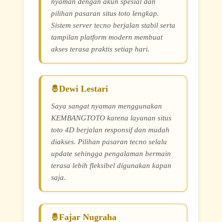
nyaman dengan akun spesial dan
pilihan pasaran situs toto lengkap.
Sistem server tecno berjalan stabil serta
tampilan platform modern membuat
akses terasa praktis setiap hari.
Dewi Lestari
Saya sangat nyaman menggunakan
KEMBANGTOTO karena layanan situs
toto 4D berjalan responsif dan mudah
diakses. Pilihan pasaran tecno selalu
update sehingga pengalaman bermain
terasa lebih fleksibel digunakan kapan
saja.
Fajar Nugraha