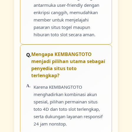
antarmuka user-friendly dengan
enkripsi canggih, memudahkan
member untuk menjelajahi
pasaran situs togel maupun
hiburan toto slot secara aman.
Mengapa KEMBANGTOTO
menjadi pilihan utama sebagai
penyedia situs toto
terlengkap?
Karena KEMBANGTOTO
menghadirkan kombinasi akun
spesial, pilihan permainan situs
toto 4D dan toto slot terlengkap,
serta dukungan layanan responsif
24 jam nonstop.