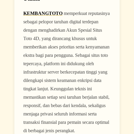
KEMBANGTOTO
memperkuat reputasinya
sebagai pelopor taruhan digital terdepan
dengan menghadirkan Akun Spesial Situs
Toto 4D, yang dirancang khusus untuk
memberikan akses prioritas serta kenyamanan
ekstra bagi para pengguna. Sebagai situs toto
tepercaya, platform ini didukung oleh
infrastruktur server berkecepatan tinggi yang
dilengkapi sistem keamanan enkripsi data
tingkat lanjut. Keunggulan teknis ini
memastikan setiap sesi taruhan berjalan stabil,
responsif, dan bebas dari kendala, sekaligus
menjaga privasi seluruh informasi serta
transaksi finansial para pemain secara optimal
di berbagai jenis perangkat.