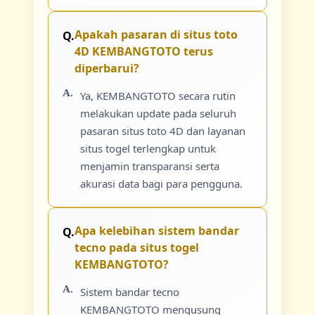
Apakah pasaran di situs toto
4D KEMBANGTOTO terus
diperbarui?
Ya, KEMBANGTOTO secara rutin
melakukan update pada seluruh
pasaran situs toto 4D dan layanan
situs togel terlengkap untuk
menjamin transparansi serta
akurasi data bagi para pengguna.
Apa kelebihan sistem bandar
tecno pada situs togel
KEMBANGTOTO?
Sistem bandar tecno
KEMBANGTOTO mengusung