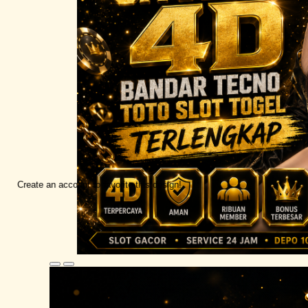
Create an account to favorite this design!