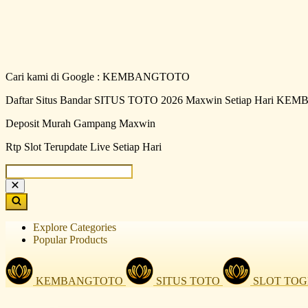
Cari kami di Google : KEMBANGTOTO
Daftar Situs Bandar SITUS TOTO 2026 Maxwin Setiap Hari 
Deposit Murah Gampang Maxwin
Rtp Slot Terupdate Live Setiap Hari
Explore Categories
Popular Products
KEMBANGTOTO
SITUS TOTO
SLOT TOG