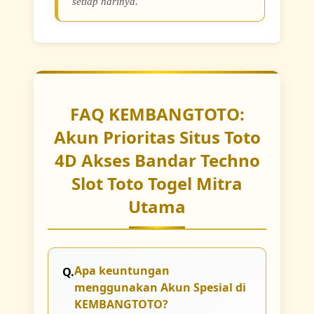
setiap harinya.
FAQ KEMBANGTOTO:
Akun Prioritas Situs Toto
4D Akses Bandar Techno
Slot Toto Togel Mitra
Utama
Apa keuntungan
menggunakan Akun Spesial di
KEMBANGTOTO?