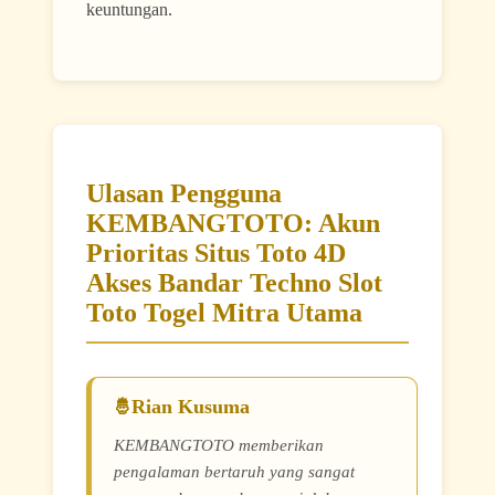
keuntungan.
Ulasan Pengguna
KEMBANGTOTO: Akun
Prioritas Situs Toto 4D
Akses Bandar Techno Slot
Toto Togel Mitra Utama
Rian Kusuma
KEMBANGTOTO memberikan
pengalaman bertaruh yang sangat