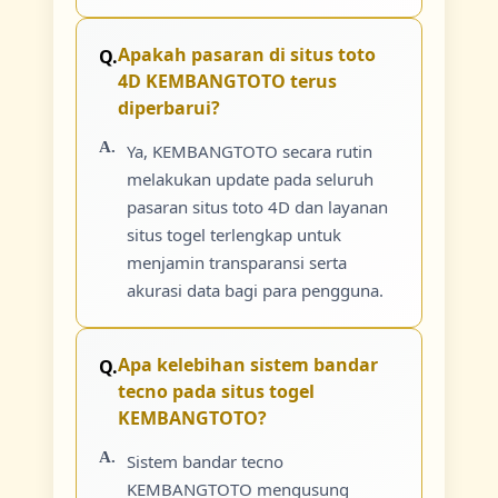
Apakah pasaran di situs toto
4D KEMBANGTOTO terus
diperbarui?
Ya, KEMBANGTOTO secara rutin
melakukan update pada seluruh
pasaran situs toto 4D dan layanan
situs togel terlengkap untuk
menjamin transparansi serta
akurasi data bagi para pengguna.
Apa kelebihan sistem bandar
tecno pada situs togel
KEMBANGTOTO?
Sistem bandar tecno
KEMBANGTOTO mengusung