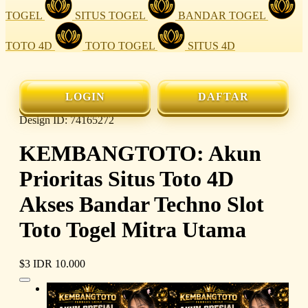
TOGEL
SITUS TOGEL
BANDAR TOGEL
TOTO 4D
TOTO TOGEL
SITUS 4D
LOGIN
DAFTAR
Design ID: 74165272
KEMBANGTOTO: Akun
Prioritas Situs Toto 4D
Akses Bandar Techno Slot
Toto Togel Mitra Utama
$3
IDR 10.000