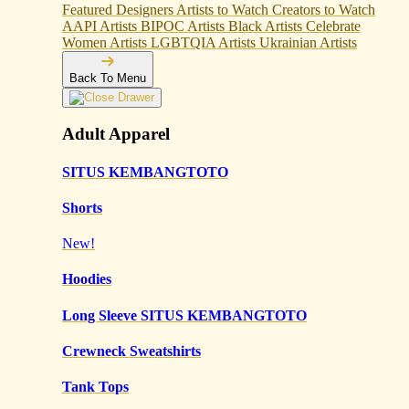
Featured Designers
Artists to Watch
Creators to Watch
AAPI Artists
BIPOC Artists
Black Artists
Celebrate
Women Artists
LGBTQIA Artists
Ukrainian Artists
Back To Menu
Adult Apparel
SITUS KEMBANGTOTO
Shorts
New!
Hoodies
Long Sleeve SITUS KEMBANGTOTO
Crewneck Sweatshirts
Tank Tops