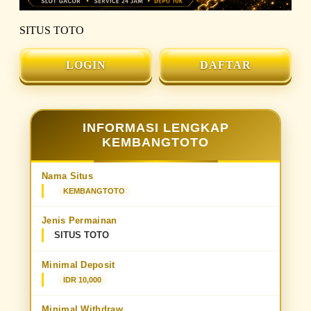
SITUS TOTO
LOGIN
DAFTAR
INFORMASI LENGKAP
KEMBANGTOTO
Nama Situs
KEMBANGTOTO
Jenis Permainan
SITUS TOTO
Minimal Deposit
IDR 10,000
Minimal Withdraw