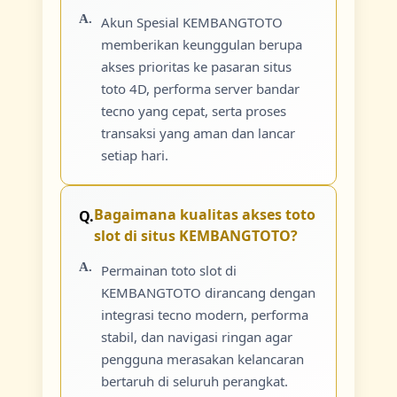
Akun Spesial KEMBANGTOTO
memberikan keunggulan berupa
akses prioritas ke pasaran situs
toto 4D, performa server bandar
tecno yang cepat, serta proses
transaksi yang aman dan lancar
setiap hari.
Bagaimana kualitas akses toto
slot di situs KEMBANGTOTO?
Permainan toto slot di
KEMBANGTOTO dirancang dengan
integrasi tecno modern, performa
stabil, dan navigasi ringan agar
pengguna merasakan kelancaran
bertaruh di seluruh perangkat.