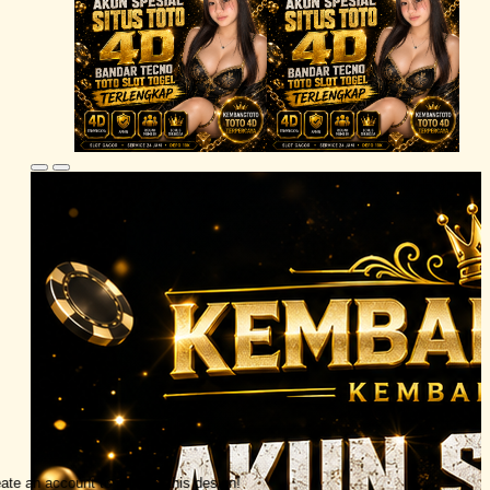
ate an account to favorite this design!