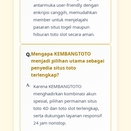
antarmuka user-friendly dengan
enkripsi canggih, memudahkan
member untuk menjelajahi
pasaran situs togel maupun
hiburan toto slot secara aman.
Mengapa KEMBANGTOTO
menjadi pilihan utama sebagai
penyedia situs toto
terlengkap?
Karena KEMBANGTOTO
menghadirkan kombinasi akun
spesial, pilihan permainan situs
toto 4D dan toto slot terlengkap,
serta dukungan layanan responsif
24 jam nonstop.