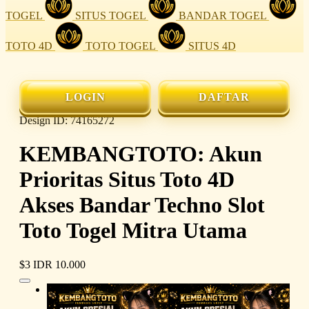
TOGEL
SITUS TOGEL
BANDAR TOGEL
TOTO 4D
TOTO TOGEL
SITUS 4D
LOGIN
DAFTAR
Design ID: 74165272
KEMBANGTOTO: Akun
Prioritas Situs Toto 4D
Akses Bandar Techno Slot
Toto Togel Mitra Utama
$3
IDR 10.000