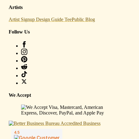
Artists
Artist Signup
Design Guide
TeePublic Blog
Follow Us
We Accept