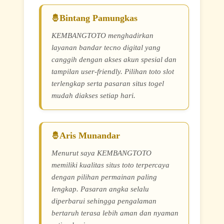
Bintang Pamungkas
KEMBANGTOTO menghadirkan
layanan bandar tecno digital yang
canggih dengan akses akun spesial dan
tampilan user-friendly. Pilihan toto slot
terlengkap serta pasaran situs togel
mudah diakses setiap hari.
Aris Munandar
Menurut saya KEMBANGTOTO
memiliki kualitas situs toto terpercaya
dengan pilihan permainan paling
lengkap. Pasaran angka selalu
diperbarui sehingga pengalaman
bertaruh terasa lebih aman dan nyaman