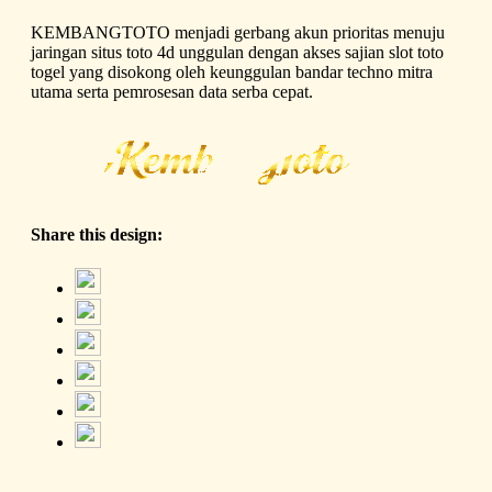
KEMBANGTOTO menjadi gerbang akun prioritas menuju
jaringan situs toto 4d unggulan dengan akses sajian slot toto
togel yang disokong oleh keunggulan bandar techno mitra
utama serta pemrosesan data serba cepat.
Share this design: