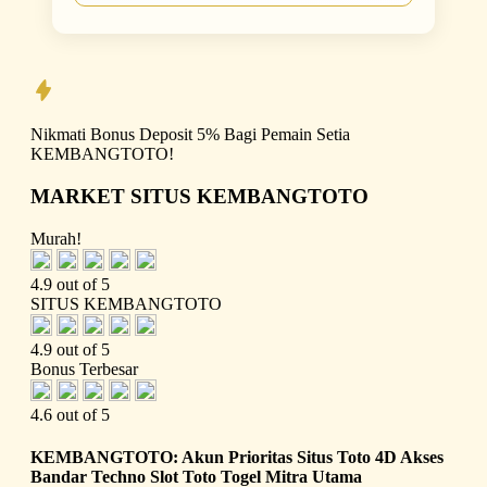
Nikmati
Bonus Deposit 5%
Bagi Pemain Setia
KEMBANGTOTO!
MARKET SITUS KEMBANGTOTO
Murah!
4.9 out of 5
SITUS KEMBANGTOTO
4.9 out of 5
Bonus Terbesar
4.6 out of 5
KEMBANGTOTO: Akun Prioritas Situs Toto 4D Akses
Bandar Techno Slot Toto Togel Mitra Utama