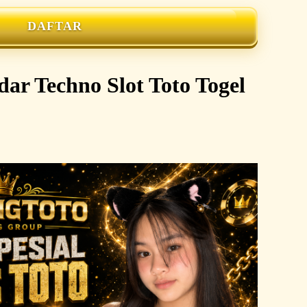
DAFTAR
r Techno Slot Toto Togel