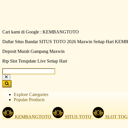
Cari kami di Google : KEMBANGTOTO
Daftar Situs Bandar SITUS TOTO 2026 Maxwin Setiap Hari 
Deposit Murah Gampang Maxwin
Rtp Slot Terupdate Live Setiap Hari
Explore Categories
Popular Products
KEMBANGTOTO
SITUS TOTO
SLOT TOG