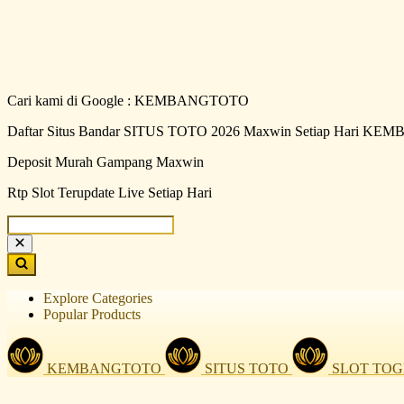
Cari kami di Google : KEMBANGTOTO
Daftar Situs Bandar SITUS TOTO 2026 Maxwin Setiap Hari 
Deposit Murah Gampang Maxwin
Rtp Slot Terupdate Live Setiap Hari
Explore Categories
Popular Products
KEMBANGTOTO
SITUS TOTO
SLOT TOG