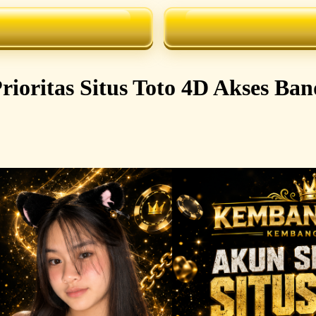
tas Situs Toto 4D Akses Banda