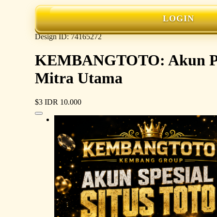
LOGIN
Design ID: 74165272
KEMBANGTOTO: Akun Priori
Mitra Utama
$3
IDR 10.000