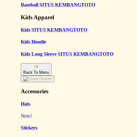
Baseball SITUS KEMBANGTOTO
Kids Apparel
Kids SITUS KEMBANGTOTO
Kids Hoodie
Kids Long Sleeve SITUS KEMBANGTOTO
Back To Menu
Accessories
Hats
New!
Stickers