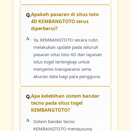
Apakah pasaran di situs toto
4D KEMBANGTOTO terus
diperbarui?
Ya, KEMBANGTOTO secara rutin
melakukan update pada seluruh
pasaran situs toto 4D dan layanan
situs togel terlengkap untuk
menjamin transparansi serta
akurasi data bagi para pengguna.
Apa kelebihan sistem bandar
tecno pada situs togel
KEMBANGTOTO?
Sistem bandar tecno
KEMBANGTOTO mengusung