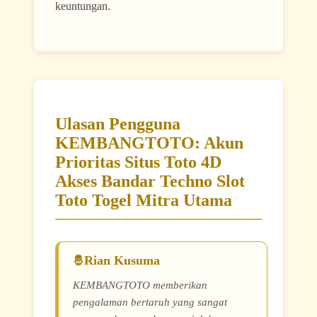
keuntungan.
Ulasan Pengguna
KEMBANGTOTO: Akun
Prioritas Situs Toto 4D
Akses Bandar Techno Slot
Toto Togel Mitra Utama
Rian Kusuma
KEMBANGTOTO memberikan
pengalaman bertaruh yang sangat