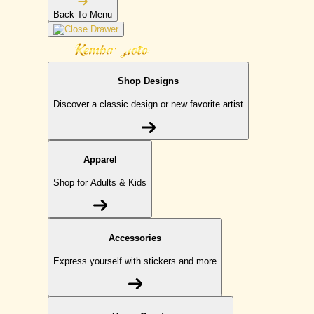
Back To Menu
Shop Designs
Discover a classic design or new favorite artist
Apparel
Shop for Adults & Kids
Accessories
Express yourself with stickers and more