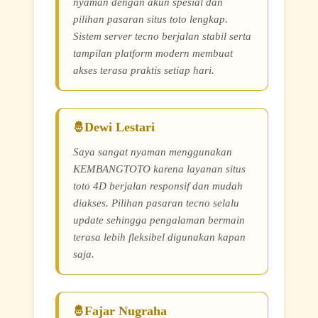
nyaman dengan akun spesial dan
pilihan pasaran situs toto lengkap.
Sistem server tecno berjalan stabil serta
tampilan platform modern membuat
akses terasa praktis setiap hari.
Dewi Lestari
Saya sangat nyaman menggunakan
KEMBANGTOTO karena layanan situs
toto 4D berjalan responsif dan mudah
diakses. Pilihan pasaran tecno selalu
update sehingga pengalaman bermain
terasa lebih fleksibel digunakan kapan
saja.
Fajar Nugraha