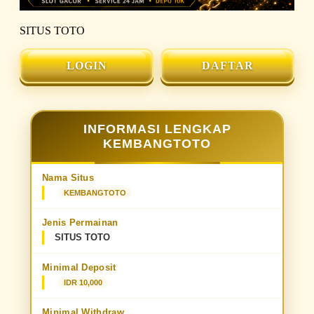
SITUS TOTO
LOGIN
DAFTAR
INFORMASI LENGKAP
KEMBANGTOTO
Nama Situs
KEMBANGTOTO
Jenis Permainan
SITUS TOTO
Minimal Deposit
IDR 10,000
Minimal Withdraw