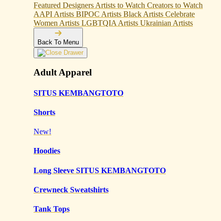
Featured Designers
Artists to Watch
Creators to Watch
AAPI Artists
BIPOC Artists
Black Artists
Celebrate
Women Artists
LGBTQIA Artists
Ukrainian Artists
Back To Menu
Adult Apparel
SITUS KEMBANGTOTO
Shorts
New!
Hoodies
Long Sleeve SITUS KEMBANGTOTO
Crewneck Sweatshirts
Tank Tops