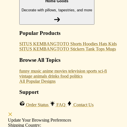
Home Goods
Decorate with pillows, tapestries, and more
Popular Products
SITUS KEMBANGTOTO
Shorts
Hoodies
Hats
Kids
SITUS KEMBANGTOTO
Stickers
Tank Tops
Mugs
Browse All Topics
funny
music
anime
movies
television
sports
sci-fi
vintage
animals
drinks
food
politics
All Popular Designs
Support
Order Status
FAQ
Contact Us
Update Your Browsing Preferences
Shipping Country: