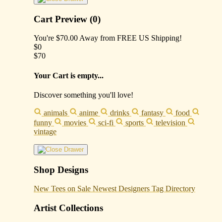
Cart Preview (0)
You're
$70.00
Away from
FREE US Shipping!
$0
$70
Your Cart is empty...
Discover something you'll love!
animals
anime
drinks
fantasy
food
funny
movies
sci-fi
sports
television
vintage
Shop Designs
New Tees on Sale
Newest Designers
Tag Directory
Artist Collections