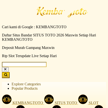
Cari kami di Google : KEMBANGTOTO
Daftar Situs Bandar SITUS TOTO 2026 Maxwin Setiap Hari
KEMBANGTOTO
Deposit Murah Gampang Maxwin
Rtp Slot Terupdate Live Setiap Hari
Explore Categories
Popular Products
KEMBANGTOTO
SITUS TOTO
SLOT