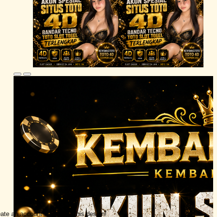
ate an account to favorite this design!