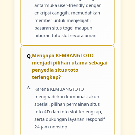
antarmuka user-friendly dengan
enkripsi canggih, memudahkan
member untuk menjelajahi
pasaran situs togel maupun
hiburan toto slot secara aman.
Mengapa KEMBANGTOTO
menjadi pilihan utama sebagai
penyedia situs toto
terlengkap?
Karena KEMBANGTOTO
menghadirkan kombinasi akun
spesial, pilihan permainan situs
toto 4D dan toto slot terlengkap,
serta dukungan layanan responsif
24 jam nonstop.