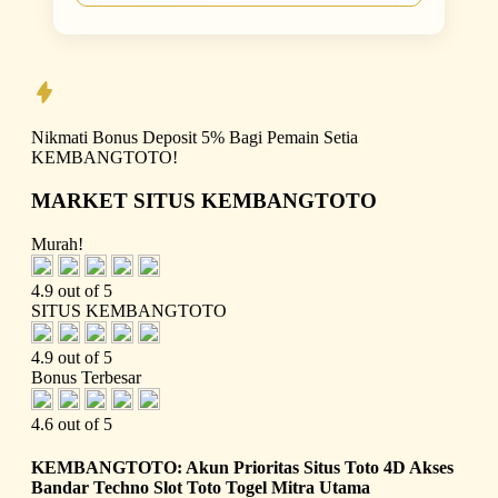
Nikmati
Bonus Deposit 5%
Bagi Pemain Setia
KEMBANGTOTO!
MARKET SITUS KEMBANGTOTO
Murah!
4.9 out of 5
SITUS KEMBANGTOTO
4.9 out of 5
Bonus Terbesar
4.6 out of 5
KEMBANGTOTO: Akun Prioritas Situs Toto 4D Akses
Bandar Techno Slot Toto Togel Mitra Utama