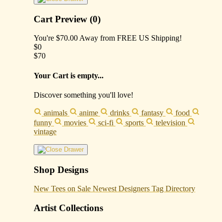
Cart Preview (0)
You're
$70.00
Away from
FREE US Shipping!
$0
$70
Your Cart is empty...
Discover something you'll love!
animals
anime
drinks
fantasy
food
funny
movies
sci-fi
sports
television
vintage
Shop Designs
New Tees on Sale
Newest Designers
Tag Directory
Artist Collections