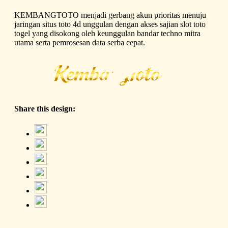
KEMBANGTOTO menjadi gerbang akun prioritas menuju
jaringan situs toto 4d unggulan dengan akses sajian slot toto
togel yang disokong oleh keunggulan bandar techno mitra
utama serta pemrosesan data serba cepat.
Share this design: