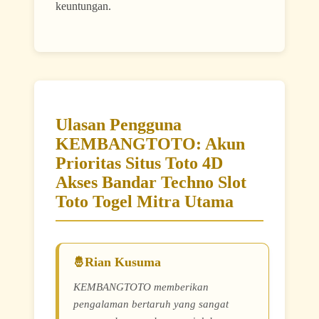
keuntungan.
Ulasan Pengguna
KEMBANGTOTO: Akun
Prioritas Situs Toto 4D
Akses Bandar Techno Slot
Toto Togel Mitra Utama
Rian Kusuma
KEMBANGTOTO memberikan
pengalaman bertaruh yang sangat