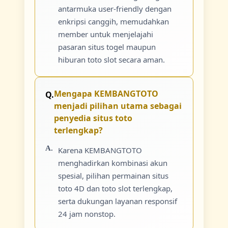
antarmuka user-friendly dengan
enkripsi canggih, memudahkan
member untuk menjelajahi
pasaran situs togel maupun
hiburan toto slot secara aman.
Mengapa KEMBANGTOTO
menjadi pilihan utama sebagai
penyedia situs toto
terlengkap?
Karena KEMBANGTOTO
menghadirkan kombinasi akun
spesial, pilihan permainan situs
toto 4D dan toto slot terlengkap,
serta dukungan layanan responsif
24 jam nonstop.