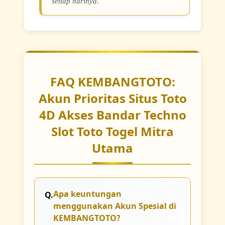
setiap harinya.
FAQ KEMBANGTOTO:
Akun Prioritas Situs Toto
4D Akses Bandar Techno
Slot Toto Togel Mitra
Utama
Apa keuntungan
menggunakan Akun Spesial di
KEMBANGTOTO?