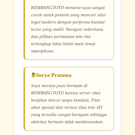
KEMBANGTOTO menurut saya sangat
cocok untuk pemain yang mencari situs
togel modern dengan performa bandar
tecno yang stabil. Navigasi sederhana
dan pilihan permainan toto slot
terlengkap bikin betah main lewat
smartphone.
Surya Pratama
Saya merasa puas bermain di
KEMBANGTOTO karena server situs
berjalan lancar tanpa kendala. Fitur
akun spesial dan variasi situs toto 4D
yang tersedia sangat beragam sehingga
aktivitas bermain tidak membosankan.