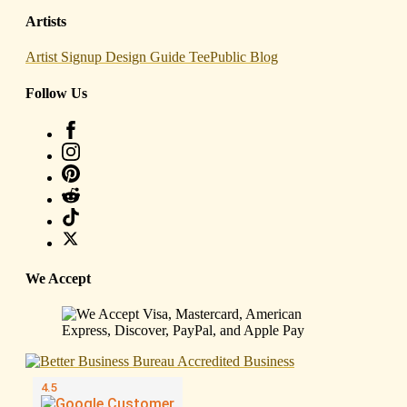
Artists
Artist Signup
Design Guide
TeePublic Blog
Follow Us
We Accept