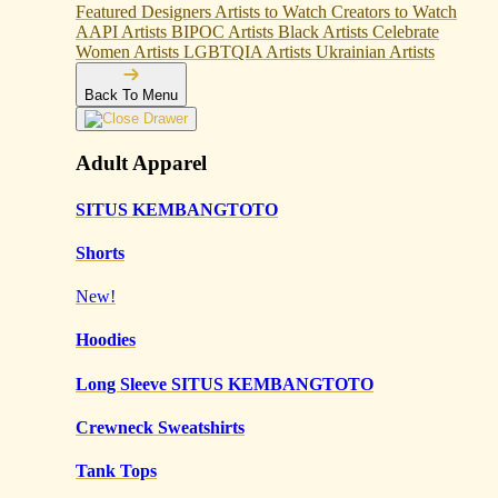
Featured Designers
Artists to Watch
Creators to Watch
AAPI Artists
BIPOC Artists
Black Artists
Celebrate
Women Artists
LGBTQIA Artists
Ukrainian Artists
Back To Menu
Adult Apparel
SITUS KEMBANGTOTO
Shorts
New!
Hoodies
Long Sleeve SITUS KEMBANGTOTO
Crewneck Sweatshirts
Tank Tops