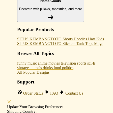
Home Goods
Decorate with pillows, tapestries, and more
Popular Products
SITUS KEMBANGTOTO
Shorts
Hoodies
Hats
Kids
SITUS KEMBANGTOTO
Stickers
Tank Tops
Mugs
Browse All Topics
funny
music
anime
movies
television
sports
sci-fi
vintage
animals
drinks
food
politics
All Popular Designs
Support
Order Status
FAQ
Contact Us
Update Your Browsing Preferences
Shipping Country: