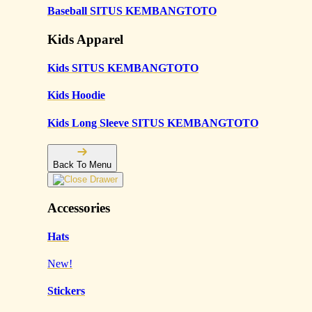
Baseball SITUS KEMBANGTOTO
Kids Apparel
Kids SITUS KEMBANGTOTO
Kids Hoodie
Kids Long Sleeve SITUS KEMBANGTOTO
Back To Menu
Accessories
Hats
New!
Stickers