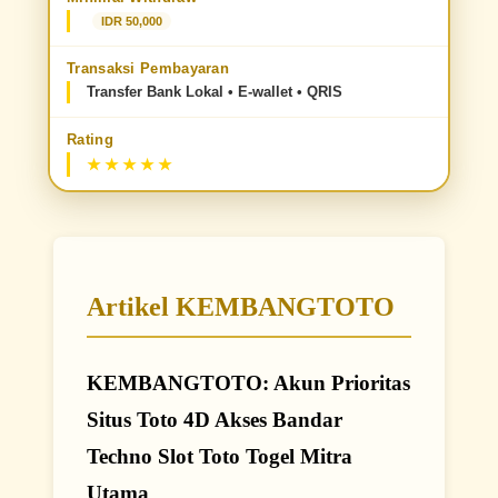
IDR 50,000
Transaksi Pembayaran
Transfer Bank Lokal • E-wallet • QRIS
Rating
Artikel KEMBANGTOTO
KEMBANGTOTO: Akun Prioritas
Situs Toto 4D Akses Bandar
Techno Slot Toto Togel Mitra
Utama