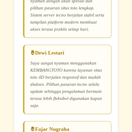
nyaman dengan akun spesial dan
pilihan pasaran situs toto lengkap.
Sistem server tecno berjalan stabil serta
tampilan platform modern membuat
akses terasa praktis setiap hari.
Dewi Lestari
Saya sangat nyaman menggunakan
KEMBANGTOTO karena layanan situs
toto 4D berjalan responsif dan mudah
diakses. Pilihan pasaran tecno selalu
update sehingga pengalaman bermain
terasa lebih fleksibel digunakan kapan
saja.
Fajar Nugraha