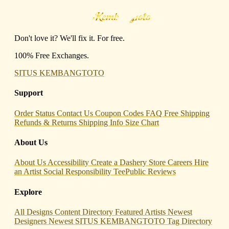
Don't love it? We'll fix it. For free.
100% Free Exchanges.
SITUS KEMBANGTOTO
Support
Order Status
Contact Us
Coupon Codes
FAQ
Free Shipping
Refunds & Returns
Shipping Info
Size Chart
About Us
About Us
Accessibility
Create a Dashery Store
Careers
Hire
an Artist
Social Responsibility
TeePublic Reviews
Explore
All Designs
Content Directory
Featured Artists
Newest
Designers
Newest SITUS KEMBANGTOTO
Tag Directory