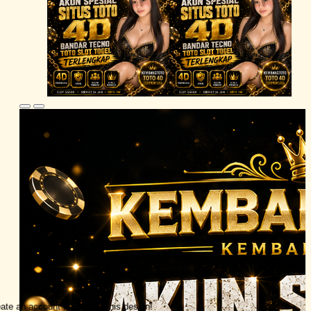
ate an account to favorite this design!