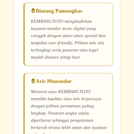
Bintang Pamungkas
KEMBANGTOTO menghadirkan
layanan bandar tecno digital yang
canggih dengan akses akun spesial dan
tampilan user-friendly. Pilihan toto slot
terlengkap serta pasaran situs togel
mudah diakses setiap hari.
Aris Munandar
Menurut saya KEMBANGTOTO
memiliki kualitas situs toto terpercaya
dengan pilihan permainan paling
lengkap. Pasaran angka selalu
diperbarui sehingga pengalaman
bertaruh terasa lebih aman dan nyaman