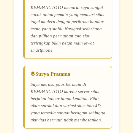
KEMBANGTOTO menurut saya sangat
cocok untuk pemain yang mencari situs
togel modern dengan performa bandar
tecno yang stabil. Navigasi sederhana
dan pilihan permainan toto slot
terlengkap bikin betah main lewat
smartphone.
Surya Pratama
Saya merasa puas bermain di
KEMBANGTOTO karena server situs
berjalan lancar tanpa kendala. Fitur
akun spesial dan variasi situs toto 4D
yang tersedia sangat beragam sehingga
aktivitas bermain tidak membosankan.