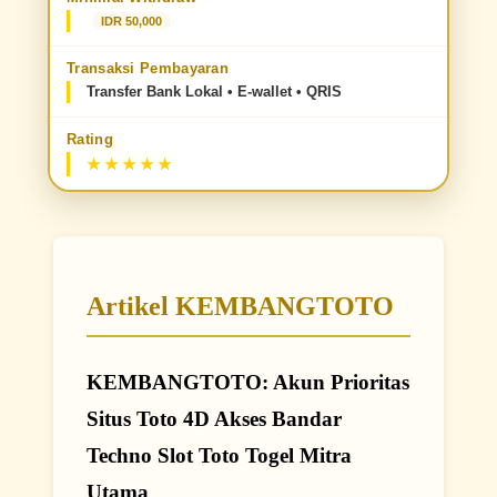
IDR 50,000
Transaksi Pembayaran
Transfer Bank Lokal • E-wallet • QRIS
Rating
Artikel KEMBANGTOTO
KEMBANGTOTO: Akun Prioritas
Situs Toto 4D Akses Bandar
Techno Slot Toto Togel Mitra
Utama