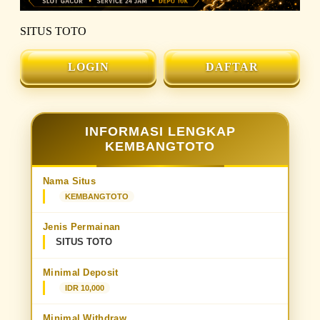
SITUS TOTO
LOGIN
DAFTAR
INFORMASI LENGKAP
KEMBANGTOTO
Nama Situs
KEMBANGTOTO
Jenis Permainan
SITUS TOTO
Minimal Deposit
IDR 10,000
Minimal Withdraw