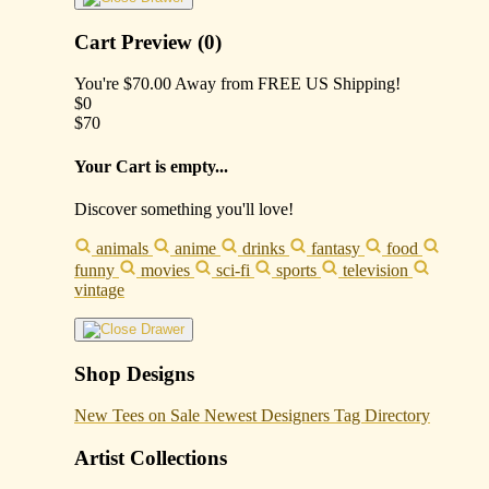
Cart Preview (0)
You're
$70.00
Away from
FREE US Shipping!
$0
$70
Your Cart is empty...
Discover something you'll love!
animals
anime
drinks
fantasy
food
funny
movies
sci-fi
sports
television
vintage
Shop Designs
New Tees on Sale
Newest Designers
Tag Directory
Artist Collections