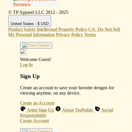
© TP Apparel LLC 2012 - 2025
United States - $ USD
Product Safety
Intellectual Property Policy
CA: Do Not Sell
My Personal Information
Privacy Policy
Terms
Welcome Guest!
Log In
Sign Up
Create an account to save your favorite designs for
viewing anytime, on any device.
Create an Account
Artist Sign Up
About TeePublic
Social
Responsibility
Create Account