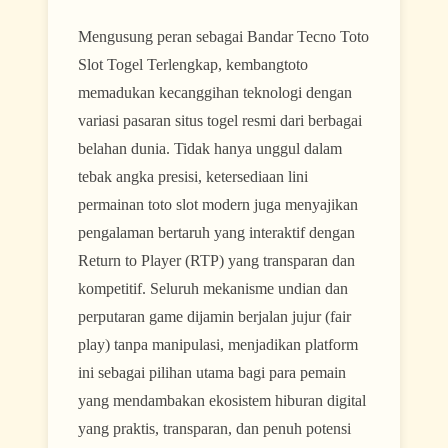
Mengusung peran sebagai Bandar Tecno Toto
Slot Togel Terlengkap, kembangtoto
memadukan kecanggihan teknologi dengan
variasi pasaran situs togel resmi dari berbagai
belahan dunia. Tidak hanya unggul dalam
tebak angka presisi, ketersediaan lini
permainan toto slot modern juga menyajikan
pengalaman bertaruh yang interaktif dengan
Return to Player (RTP) yang transparan dan
kompetitif. Seluruh mekanisme undian dan
perputaran game dijamin berjalan jujur (fair
play) tanpa manipulasi, menjadikan platform
ini sebagai pilihan utama bagi para pemain
yang mendambakan ekosistem hiburan digital
yang praktis, transparan, dan penuh potensi