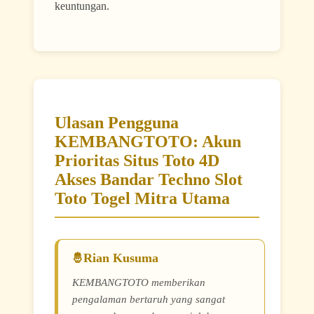
keuntungan.
Ulasan Pengguna
KEMBANGTOTO: Akun
Prioritas Situs Toto 4D
Akses Bandar Techno Slot
Toto Togel Mitra Utama
Rian Kusuma
KEMBANGTOTO memberikan
pengalaman bertaruh yang sangat