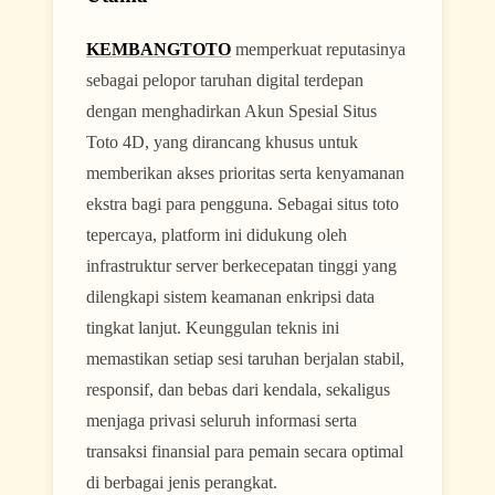
KEMBANGTOTO
memperkuat reputasinya
sebagai pelopor taruhan digital terdepan
dengan menghadirkan Akun Spesial Situs
Toto 4D, yang dirancang khusus untuk
memberikan akses prioritas serta kenyamanan
ekstra bagi para pengguna. Sebagai situs toto
tepercaya, platform ini didukung oleh
infrastruktur server berkecepatan tinggi yang
dilengkapi sistem keamanan enkripsi data
tingkat lanjut. Keunggulan teknis ini
memastikan setiap sesi taruhan berjalan stabil,
responsif, dan bebas dari kendala, sekaligus
menjaga privasi seluruh informasi serta
transaksi finansial para pemain secara optimal
di berbagai jenis perangkat.