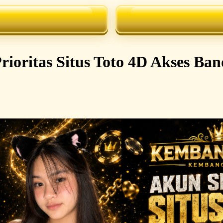
tas Situs Toto 4D Akses Banda