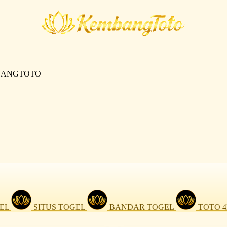
KEMBANGTOTO
EL
SITUS TOGEL
BANDAR TOGEL
TOTO 