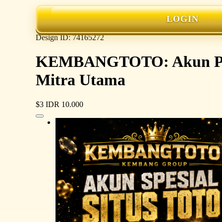
LOGIN
Design ID: 74165272
KEMBANGTOTO: Akun Priori
Mitra Utama
$3
IDR 10.000