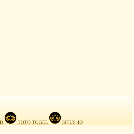
4D
TOTO TOGEL
SITUS 4D