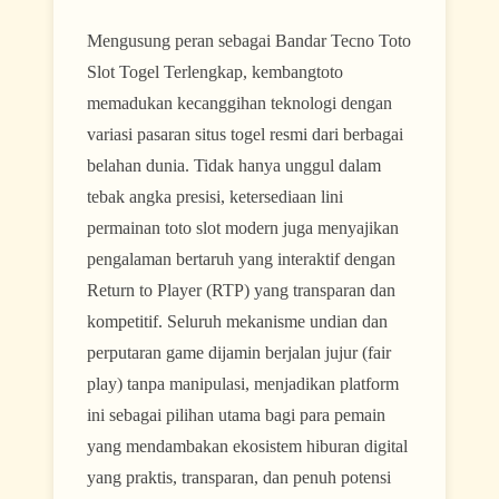
Mengusung peran sebagai Bandar Tecno Toto
Slot Togel Terlengkap, kembangtoto
memadukan kecanggihan teknologi dengan
variasi pasaran situs togel resmi dari berbagai
belahan dunia. Tidak hanya unggul dalam
tebak angka presisi, ketersediaan lini
permainan toto slot modern juga menyajikan
pengalaman bertaruh yang interaktif dengan
Return to Player (RTP) yang transparan dan
kompetitif. Seluruh mekanisme undian dan
perputaran game dijamin berjalan jujur (fair
play) tanpa manipulasi, menjadikan platform
ini sebagai pilihan utama bagi para pemain
yang mendambakan ekosistem hiburan digital
yang praktis, transparan, dan penuh potensi