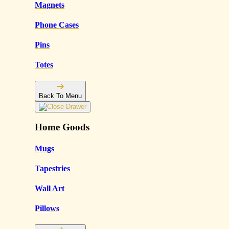
Magnets
Phone Cases
Pins
Totes
Back To Menu
Home Goods
Mugs
Tapestries
Wall Art
Pillows