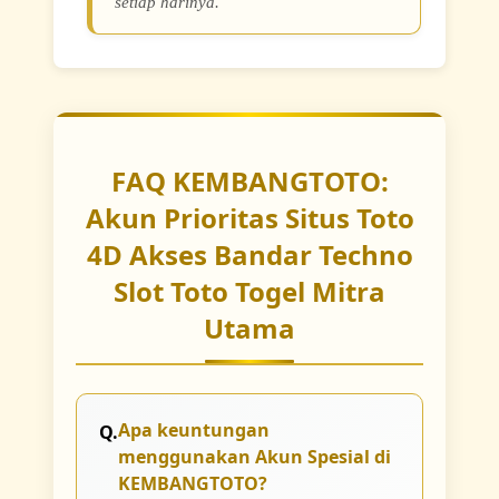
setiap harinya.
FAQ KEMBANGTOTO:
Akun Prioritas Situs Toto
4D Akses Bandar Techno
Slot Toto Togel Mitra
Utama
Apa keuntungan
menggunakan Akun Spesial di
KEMBANGTOTO?