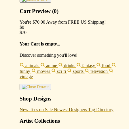
Cart Preview (0)
You're
$70.00
Away from
FREE US Shipping!
$0
$70
Your Cart is empty...
Discover something you'll love!
animals
anime
drinks
fantasy
food
funny
movies
sci-fi
sports
television
vintage
Shop Designs
New Tees on Sale
Newest Designers
Tag Directory
Artist Collections