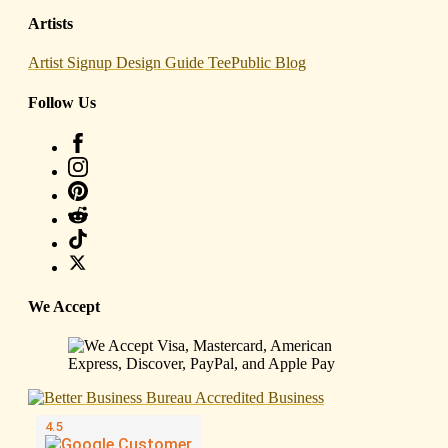
Artists
Artist Signup
Design Guide
TeePublic Blog
Follow Us
We Accept