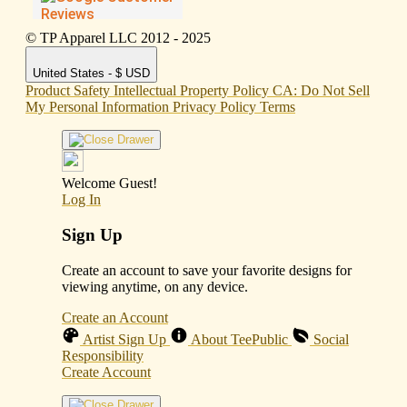
© TP Apparel LLC 2012 - 2025
United States - $ USD
Product Safety
Intellectual Property Policy
CA: Do Not Sell
My Personal Information
Privacy Policy
Terms
Welcome Guest!
Log In
Sign Up
Create an account to save your favorite designs for
viewing anytime, on any device.
Create an Account
Artist Sign Up
About TeePublic
Social
Responsibility
Create Account