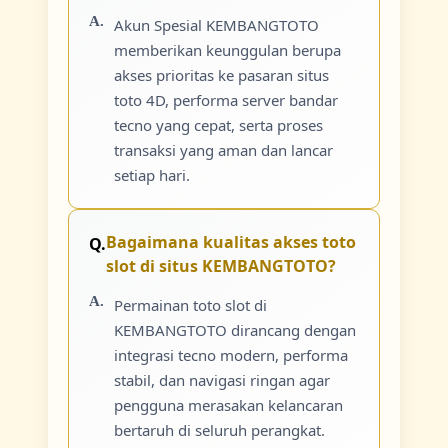
Akun Spesial KEMBANGTOTO
memberikan keunggulan berupa
akses prioritas ke pasaran situs
toto 4D, performa server bandar
tecno yang cepat, serta proses
transaksi yang aman dan lancar
setiap hari.
Bagaimana kualitas akses toto
slot di situs KEMBANGTOTO?
Permainan toto slot di
KEMBANGTOTO dirancang dengan
integrasi tecno modern, performa
stabil, dan navigasi ringan agar
pengguna merasakan kelancaran
bertaruh di seluruh perangkat.