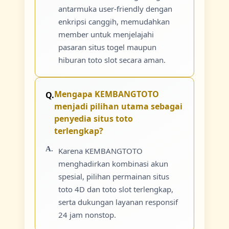
antarmuka user-friendly dengan
enkripsi canggih, memudahkan
member untuk menjelajahi
pasaran situs togel maupun
hiburan toto slot secara aman.
Mengapa KEMBANGTOTO
menjadi pilihan utama sebagai
penyedia situs toto
terlengkap?
Karena KEMBANGTOTO
menghadirkan kombinasi akun
spesial, pilihan permainan situs
toto 4D dan toto slot terlengkap,
serta dukungan layanan responsif
24 jam nonstop.