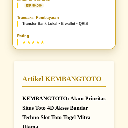
IDR 50,000
Transaksi Pembayaran
Transfer Bank Lokal • E-wallet • QRIS
Rating
Artikel KEMBANGTOTO
KEMBANGTOTO: Akun Prioritas
Situs Toto 4D Akses Bandar
Techno Slot Toto Togel Mitra
Utama