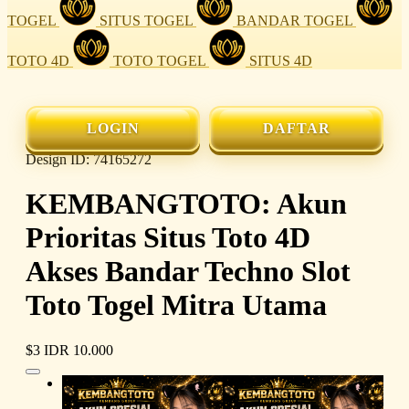
TOGEL
SITUS TOGEL
BANDAR TOGEL
TOTO 4D
TOTO TOGEL
SITUS 4D
LOGIN
DAFTAR
Design ID: 74165272
KEMBANGTOTO: Akun
Prioritas Situs Toto 4D
Akses Bandar Techno Slot
Toto Togel Mitra Utama
$3
IDR 10.000