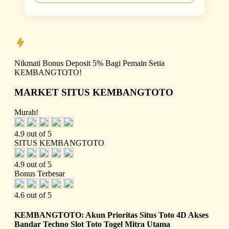
Nikmati
Bonus Deposit 5%
Bagi Pemain Setia
KEMBANGTOTO!
MARKET SITUS KEMBANGTOTO
Murah!
4.9 out of 5
SITUS KEMBANGTOTO
4.9 out of 5
Bonus Terbesar
4.6 out of 5
KEMBANGTOTO: Akun Prioritas Situs Toto 4D Akses
Bandar Techno Slot Toto Togel Mitra Utama