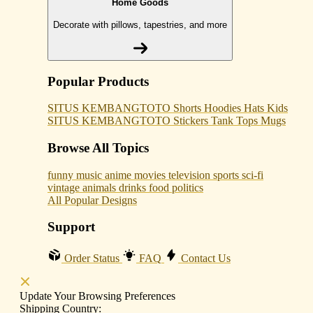
Home Goods
Decorate with pillows, tapestries, and more
Popular Products
SITUS KEMBANGTOTO
Shorts
Hoodies
Hats
Kids
SITUS KEMBANGTOTO
Stickers
Tank Tops
Mugs
Browse All Topics
funny
music
anime
movies
television
sports
sci-fi
vintage
animals
drinks
food
politics
All Popular Designs
Support
Order Status
FAQ
Contact Us
Update Your Browsing Preferences
Shipping Country: