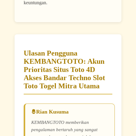
keuntungan.
Ulasan Pengguna
KEMBANGTOTO: Akun
Prioritas Situs Toto 4D
Akses Bandar Techno Slot
Toto Togel Mitra Utama
Rian Kusuma
KEMBANGTOTO memberikan
pengalaman bertaruh yang sangat