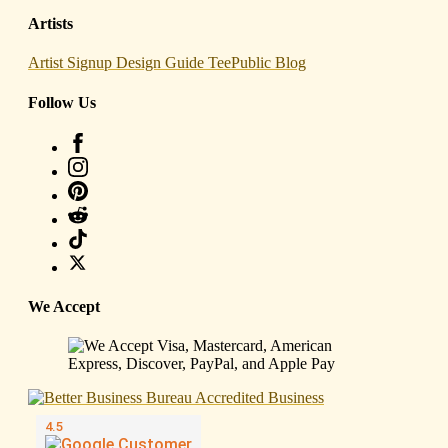
Artists
Artist Signup
Design Guide
TeePublic Blog
Follow Us
We Accept