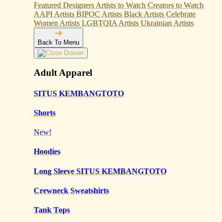
Featured Designers
Artists to Watch
Creators to Watch
AAPI Artists
BIPOC Artists
Black Artists
Celebrate
Women Artists
LGBTQIA Artists
Ukrainian Artists
Back To Menu
Adult Apparel
SITUS KEMBANGTOTO
Shorts
New!
Hoodies
Long Sleeve SITUS KEMBANGTOTO
Crewneck Sweatshirts
Tank Tops