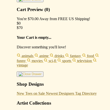
Cart Preview (0)
You're
$70.00
Away from
FREE US Shipping!
$0
$70
Your Cart is empty...
Discover something you'll love!
animals
anime
drinks
fantasy
food
funny
movies
sci-fi
sports
television
vintage
Shop Designs
New Tees on Sale
Newest Designers
Tag Directory
Artist Collections