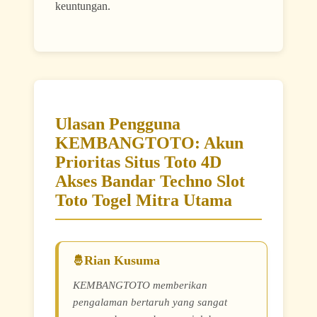
keuntungan.
Ulasan Pengguna
KEMBANGTOTO: Akun
Prioritas Situs Toto 4D
Akses Bandar Techno Slot
Toto Togel Mitra Utama
Rian Kusuma
KEMBANGTOTO memberikan
pengalaman bertaruh yang sangat