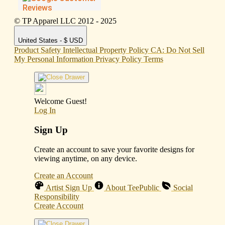
© TP Apparel LLC 2012 - 2025
United States - $ USD
Product Safety
Intellectual Property Policy
CA: Do Not Sell
My Personal Information
Privacy Policy
Terms
Welcome Guest!
Log In
Sign Up
Create an account to save your favorite designs for
viewing anytime, on any device.
Create an Account
Artist Sign Up
About TeePublic
Social
Responsibility
Create Account