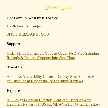
Don't love it? We'll fix it. For free.
100% Free Exchanges.
SITUS KEMBANGTOTO
Support
Order Status
Contact Us
Coupon Codes
FAQ
Free Shipping
Refunds & Returns
Shipping Info
Size Chart
About Us
About Us
Accessibility
Create a Dashery Store
Careers
Hire
an Artist
Social Responsibility
TeePublic Reviews
Explore
All Designs
Content Directory
Featured Artists
Newest
Designers
Newest SITUS KEMBANGTOTO
Tag Directory