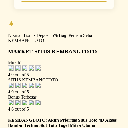
Nikmati
Bonus Deposit 5%
Bagi Pemain Setia
KEMBANGTOTO!
MARKET SITUS KEMBANGTOTO
Murah!
4.9 out of 5
SITUS KEMBANGTOTO
4.9 out of 5
Bonus Terbesar
4.6 out of 5
KEMBANGTOTO: Akun Prioritas Situs Toto 4D Akses
Bandar Techno Slot Toto Togel Mitra Utama