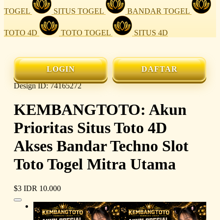
TOGEL
SITUS TOGEL
BANDAR TOGEL
TOTO 4D
TOTO TOGEL
SITUS 4D
LOGIN
DAFTAR
Design ID: 74165272
KEMBANGTOTO: Akun
Prioritas Situs Toto 4D
Akses Bandar Techno Slot
Toto Togel Mitra Utama
$3
IDR 10.000