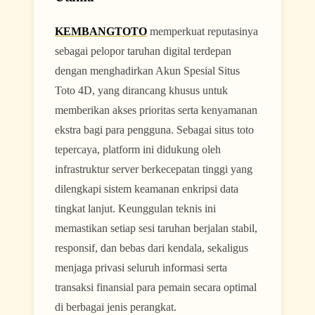
KEMBANGTOTO
memperkuat reputasinya
sebagai pelopor taruhan digital terdepan
dengan menghadirkan Akun Spesial Situs
Toto 4D, yang dirancang khusus untuk
memberikan akses prioritas serta kenyamanan
ekstra bagi para pengguna. Sebagai situs toto
tepercaya, platform ini didukung oleh
infrastruktur server berkecepatan tinggi yang
dilengkapi sistem keamanan enkripsi data
tingkat lanjut. Keunggulan teknis ini
memastikan setiap sesi taruhan berjalan stabil,
responsif, dan bebas dari kendala, sekaligus
menjaga privasi seluruh informasi serta
transaksi finansial para pemain secara optimal
di berbagai jenis perangkat.