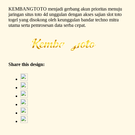
KEMBANGTOTO menjadi gerbang akun prioritas menuju
jaringan situs toto 4d unggulan dengan akses sajian slot toto
togel yang disokong oleh keunggulan bandar techno mitra
utama serta pemrosesan data serba cepat.
Share this design: