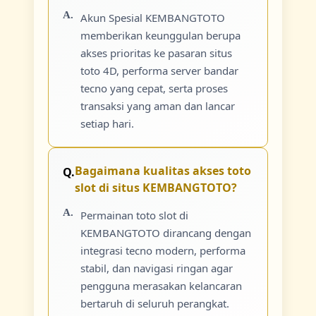
Akun Spesial KEMBANGTOTO
memberikan keunggulan berupa
akses prioritas ke pasaran situs
toto 4D, performa server bandar
tecno yang cepat, serta proses
transaksi yang aman dan lancar
setiap hari.
Bagaimana kualitas akses toto
slot di situs KEMBANGTOTO?
Permainan toto slot di
KEMBANGTOTO dirancang dengan
integrasi tecno modern, performa
stabil, dan navigasi ringan agar
pengguna merasakan kelancaran
bertaruh di seluruh perangkat.