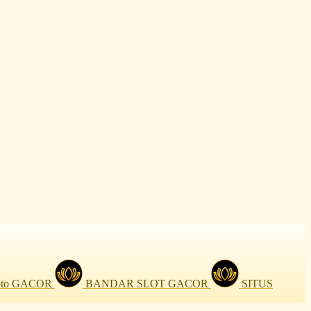
toto GACOR
BANDAR SLOT GACOR
SITUS