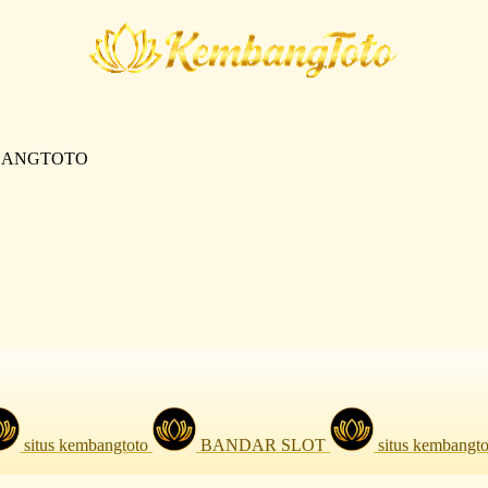
KEMBANGTOTO
situs kembangtoto
BANDAR SLOT
situs kembang