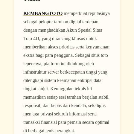
KEMBANGTOTO
memperkuat reputasinya
sebagai pelopor taruhan digital terdepan
dengan menghadirkan Akun Spesial Situs
Toto 4D, yang dirancang khusus untuk
memberikan akses prioritas serta kenyamanan
ekstra bagi para pengguna. Sebagai situs toto
tepercaya, platform ini didukung oleh
infrastruktur server berkecepatan tinggi yang
dilengkapi sistem keamanan enkripsi data
tingkat lanjut. Keunggulan teknis ini
memastikan setiap sesi taruhan berjalan stabil,
responsif, dan bebas dari kendala, sekaligus
menjaga privasi seluruh informasi serta
transaksi finansial para pemain secara optimal
di berbagai jenis perangkat.