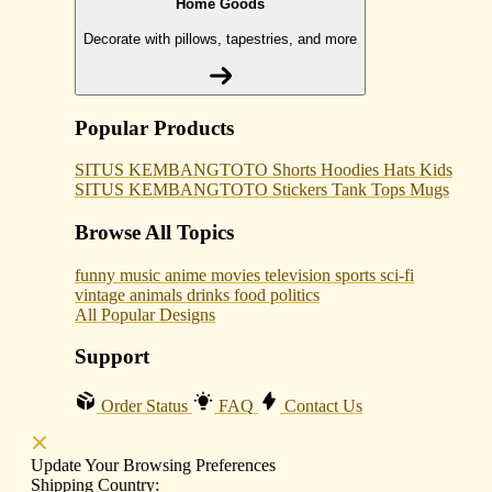
Home Goods
Decorate with pillows, tapestries, and more
Popular Products
SITUS KEMBANGTOTO
Shorts
Hoodies
Hats
Kids
SITUS KEMBANGTOTO
Stickers
Tank Tops
Mugs
Browse All Topics
funny
music
anime
movies
television
sports
sci-fi
vintage
animals
drinks
food
politics
All Popular Designs
Support
Order Status
FAQ
Contact Us
Update Your Browsing Preferences
Shipping Country: