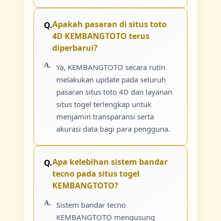
Apakah pasaran di situs toto
4D KEMBANGTOTO terus
diperbarui?
Ya, KEMBANGTOTO secara rutin
melakukan update pada seluruh
pasaran situs toto 4D dan layanan
situs togel terlengkap untuk
menjamin transparansi serta
akurasi data bagi para pengguna.
Apa kelebihan sistem bandar
tecno pada situs togel
KEMBANGTOTO?
Sistem bandar tecno
KEMBANGTOTO mengusung