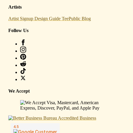
Artists
Artist Signup
Design Guide
TeePublic Blog
Follow Us
We Accept