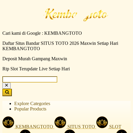
Cari kami di Google : KEMBANGTOTO
Daftar Situs Bandar SITUS TOTO 2026 Maxwin Setiap Hari
KEMBANGTOTO
Deposit Murah Gampang Maxwin
Rtp Slot Terupdate Live Setiap Hari
Explore Categories
Popular Products
KEMBANGTOTO
SITUS TOTO
SLOT