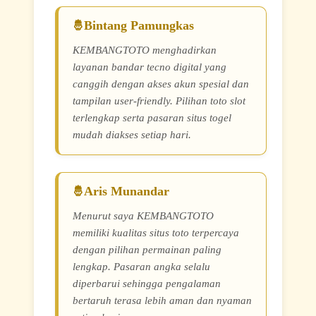
Bintang Pamungkas
KEMBANGTOTO menghadirkan
layanan bandar tecno digital yang
canggih dengan akses akun spesial dan
tampilan user-friendly. Pilihan toto slot
terlengkap serta pasaran situs togel
mudah diakses setiap hari.
Aris Munandar
Menurut saya KEMBANGTOTO
memiliki kualitas situs toto terpercaya
dengan pilihan permainan paling
lengkap. Pasaran angka selalu
diperbarui sehingga pengalaman
bertaruh terasa lebih aman dan nyaman