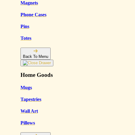
Magnets
Phone Cases
Pins
Totes
Back To Menu
Home Goods
Mugs
Tapestries
Wall Art
Pillows