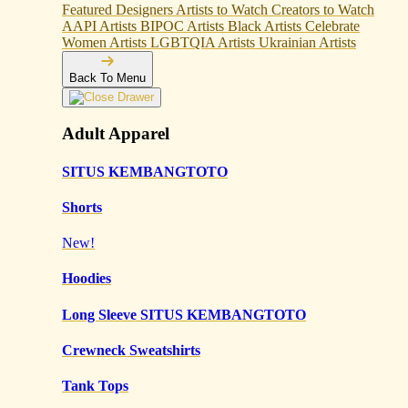
Featured Designers
Artists to Watch
Creators to Watch
AAPI Artists
BIPOC Artists
Black Artists
Celebrate
Women Artists
LGBTQIA Artists
Ukrainian Artists
Back To Menu
Adult Apparel
SITUS KEMBANGTOTO
Shorts
New!
Hoodies
Long Sleeve SITUS KEMBANGTOTO
Crewneck Sweatshirts
Tank Tops