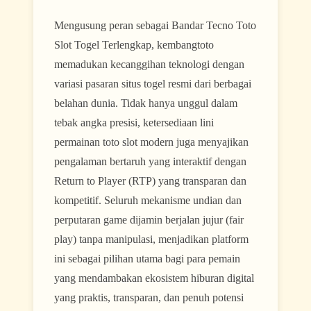
Mengusung peran sebagai Bandar Tecno Toto
Slot Togel Terlengkap, kembangtoto
memadukan kecanggihan teknologi dengan
variasi pasaran situs togel resmi dari berbagai
belahan dunia. Tidak hanya unggul dalam
tebak angka presisi, ketersediaan lini
permainan toto slot modern juga menyajikan
pengalaman bertaruh yang interaktif dengan
Return to Player (RTP) yang transparan dan
kompetitif. Seluruh mekanisme undian dan
perputaran game dijamin berjalan jujur (fair
play) tanpa manipulasi, menjadikan platform
ini sebagai pilihan utama bagi para pemain
yang mendambakan ekosistem hiburan digital
yang praktis, transparan, dan penuh potensi