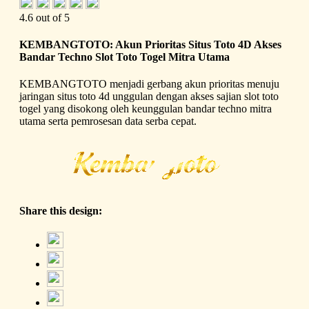
4.6 out of 5
KEMBANGTOTO: Akun Prioritas Situs Toto 4D Akses
Bandar Techno Slot Toto Togel Mitra Utama
KEMBANGTOTO menjadi gerbang akun prioritas menuju
jaringan situs toto 4d unggulan dengan akses sajian slot toto
togel yang disokong oleh keunggulan bandar techno mitra
utama serta pemrosesan data serba cepat.
Share this design: