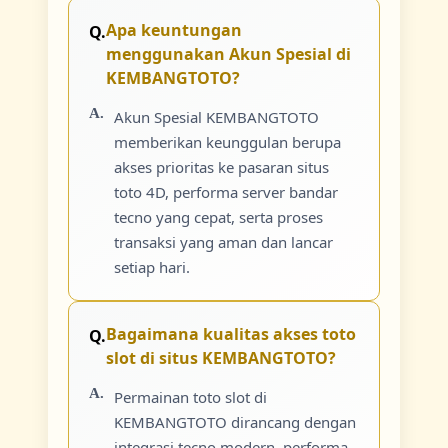
Apa keuntungan
menggunakan Akun Spesial di
KEMBANGTOTO?
Akun Spesial KEMBANGTOTO
memberikan keunggulan berupa
akses prioritas ke pasaran situs
toto 4D, performa server bandar
tecno yang cepat, serta proses
transaksi yang aman dan lancar
setiap hari.
Bagaimana kualitas akses toto
slot di situs KEMBANGTOTO?
Permainan toto slot di
KEMBANGTOTO dirancang dengan
integrasi tecno modern, performa