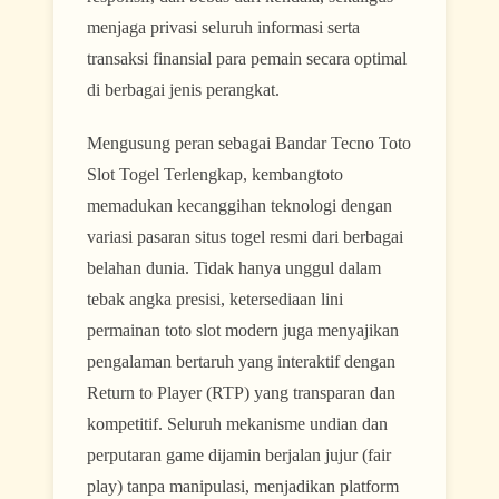
menjaga privasi seluruh informasi serta
transaksi finansial para pemain secara optimal
di berbagai jenis perangkat.
Mengusung peran sebagai Bandar Tecno Toto
Slot Togel Terlengkap, kembangtoto
memadukan kecanggihan teknologi dengan
variasi pasaran situs togel resmi dari berbagai
belahan dunia. Tidak hanya unggul dalam
tebak angka presisi, ketersediaan lini
permainan toto slot modern juga menyajikan
pengalaman bertaruh yang interaktif dengan
Return to Player (RTP) yang transparan dan
kompetitif. Seluruh mekanisme undian dan
perputaran game dijamin berjalan jujur (fair
play) tanpa manipulasi, menjadikan platform