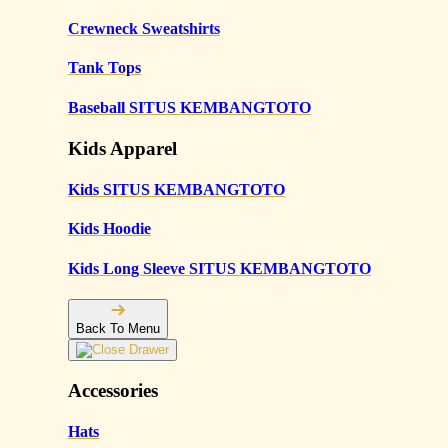
Crewneck Sweatshirts
Tank Tops
Baseball SITUS KEMBANGTOTO
Kids Apparel
Kids SITUS KEMBANGTOTO
Kids Hoodie
Kids Long Sleeve SITUS KEMBANGTOTO
Back To Menu
Accessories
Hats