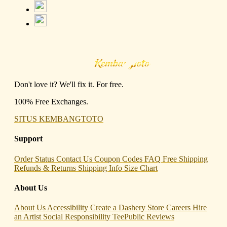
Don't love it? We'll fix it. For free.
100% Free Exchanges.
SITUS KEMBANGTOTO
Support
Order Status
Contact Us
Coupon Codes
FAQ
Free Shipping
Refunds & Returns
Shipping Info
Size Chart
About Us
About Us
Accessibility
Create a Dashery Store
Careers
Hire
an Artist
Social Responsibility
TeePublic Reviews