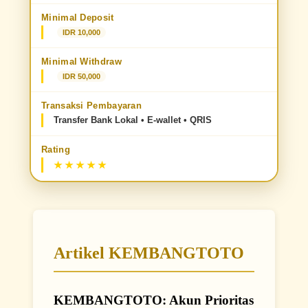
Minimal Deposit
IDR 10,000
Minimal Withdraw
IDR 50,000
Transaksi Pembayaran
Transfer Bank Lokal • E-wallet • QRIS
Rating
Artikel KEMBANGTOTO
KEMBANGTOTO: Akun Prioritas