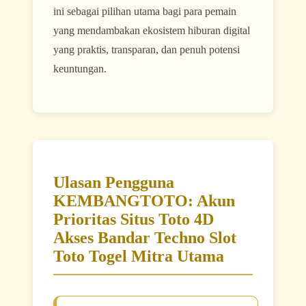
ini sebagai pilihan utama bagi para pemain
yang mendambakan ekosistem hiburan digital
yang praktis, transparan, dan penuh potensi
keuntungan.
Ulasan Pengguna
KEMBANGTOTO: Akun
Prioritas Situs Toto 4D
Akses Bandar Techno Slot
Toto Togel Mitra Utama