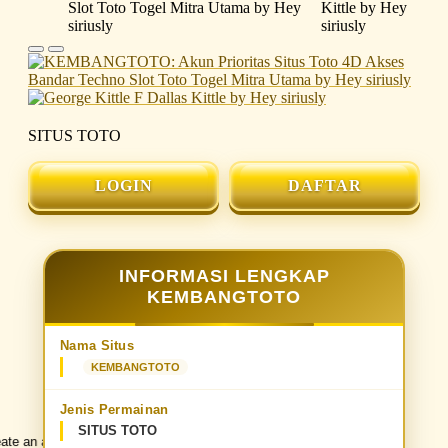
SITUS TOTO
LOGIN
DAFTAR
INFORMASI LENGKAP
KEMBANGTOTO
Nama Situs
KEMBANGTOTO
Jenis Permainan
SITUS TOTO
ate an account to favorite this design!