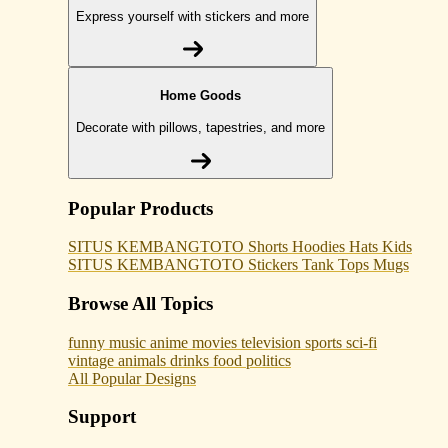
Express yourself with stickers and more
Home Goods
Decorate with pillows, tapestries, and more
Popular Products
SITUS KEMBANGTOTO
Shorts
Hoodies
Hats
Kids
SITUS KEMBANGTOTO
Stickers
Tank Tops
Mugs
Browse All Topics
funny
music
anime
movies
television
sports
sci-fi
vintage
animals
drinks
food
politics
All Popular Designs
Support