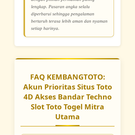
lengkap. Pasaran angka selalu
diperbarui sehingga pengalaman
bertaruh terasa lebih aman dan nyaman
setiap harinya.
FAQ KEMBANGTOTO:
Akun Prioritas Situs Toto
4D Akses Bandar Techno
Slot Toto Togel Mitra
Utama