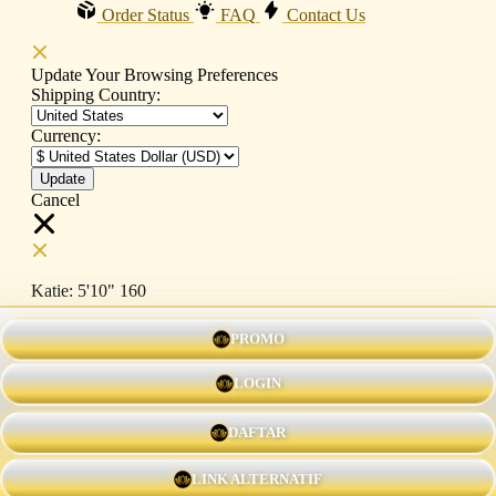
Order Status
FAQ
Contact Us
Update Your Browsing Preferences
Shipping Country:
Currency:
Cancel
Katie:
5'10"
160
PROMO
Select your person:
Male
Female
LOGIN
Height
Short
Med
Tall
DAFTAR
Weight
Slim
Avg
Heavy
LINK ALTERNATIF
View Size Chart