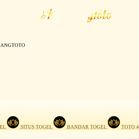
KEMBANGTOTO
EL
SITUS TOGEL
BANDAR TOGEL
TOTO 