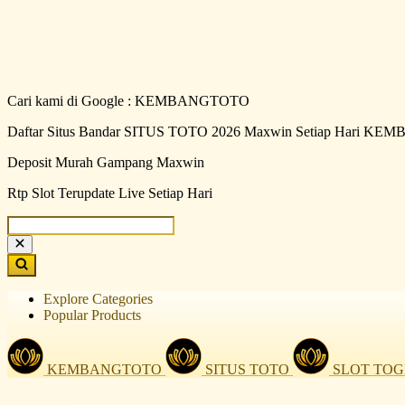
Cari kami di Google : KEMBANGTOTO
Daftar Situs Bandar SITUS TOTO 2026 Maxwin Setiap Hari 
Deposit Murah Gampang Maxwin
Rtp Slot Terupdate Live Setiap Hari
Explore Categories
Popular Products
KEMBANGTOTO
SITUS TOTO
SLOT TOG