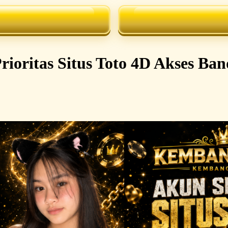
tas Situs Toto 4D Akses Banda