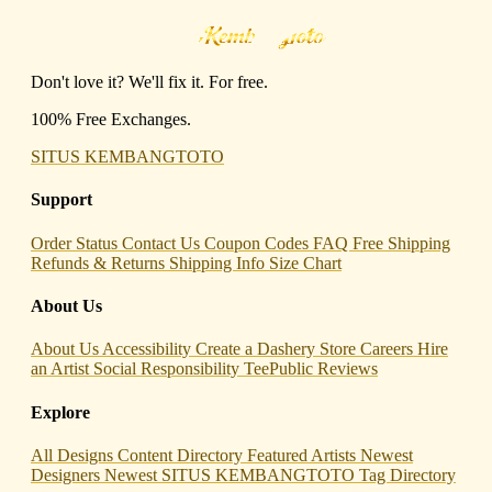
Don't love it? We'll fix it. For free.
100% Free Exchanges.
SITUS KEMBANGTOTO
Support
Order Status
Contact Us
Coupon Codes
FAQ
Free Shipping
Refunds & Returns
Shipping Info
Size Chart
About Us
About Us
Accessibility
Create a Dashery Store
Careers
Hire
an Artist
Social Responsibility
TeePublic Reviews
Explore
All Designs
Content Directory
Featured Artists
Newest
Designers
Newest SITUS KEMBANGTOTO
Tag Directory