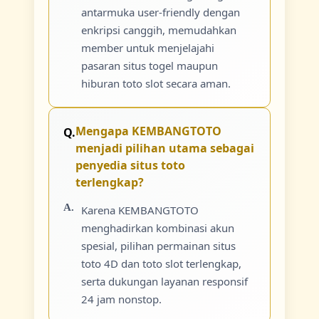
antarmuka user-friendly dengan
enkripsi canggih, memudahkan
member untuk menjelajahi
pasaran situs togel maupun
hiburan toto slot secara aman.
Mengapa KEMBANGTOTO
menjadi pilihan utama sebagai
penyedia situs toto
terlengkap?
Karena KEMBANGTOTO
menghadirkan kombinasi akun
spesial, pilihan permainan situs
toto 4D dan toto slot terlengkap,
serta dukungan layanan responsif
24 jam nonstop.