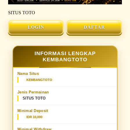
SITUS TOTO
LOGIN
DAFTAR
INFORMASI LENGKAP
KEMBANGTOTO
Nama Situs
KEMBANGTOTO
Jenis Permainan
SITUS TOTO
Minimal Deposit
IDR 10,000
Minimal Withdraw