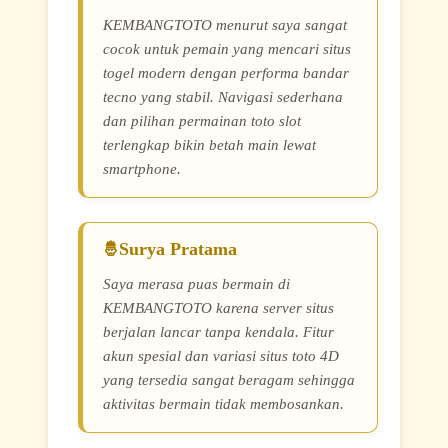
KEMBANGTOTO menurut saya sangat
cocok untuk pemain yang mencari situs
togel modern dengan performa bandar
tecno yang stabil. Navigasi sederhana
dan pilihan permainan toto slot
terlengkap bikin betah main lewat
smartphone.
Surya Pratama
Saya merasa puas bermain di
KEMBANGTOTO karena server situs
berjalan lancar tanpa kendala. Fitur
akun spesial dan variasi situs toto 4D
yang tersedia sangat beragam sehingga
aktivitas bermain tidak membosankan.