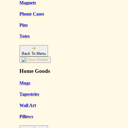
Magnets
Phone Cases
Pins
Totes
Back To Menu
Home Goods
Mugs
Tapestries
Wall Art
Pillows