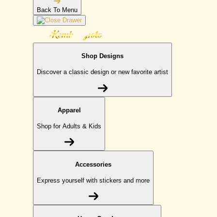
Back To Menu
Shop Designs
Discover a classic design or new favorite artist
Apparel
Shop for Adults & Kids
Accessories
Express yourself with stickers and more