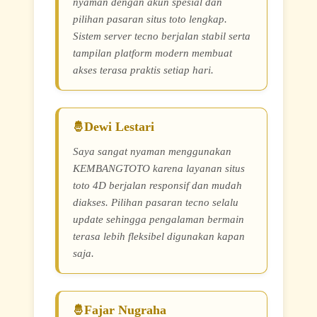
nyaman dengan akun spesial dan
pilihan pasaran situs toto lengkap.
Sistem server tecno berjalan stabil serta
tampilan platform modern membuat
akses terasa praktis setiap hari.
Dewi Lestari
Saya sangat nyaman menggunakan
KEMBANGTOTO karena layanan situs
toto 4D berjalan responsif dan mudah
diakses. Pilihan pasaran tecno selalu
update sehingga pengalaman bermain
terasa lebih fleksibel digunakan kapan
saja.
Fajar Nugraha