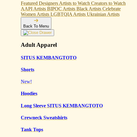
Featured Designers
Artists to Watch
Creators to Watch
AAPI Artists
BIPOC Artists
Black Artists
Celebrate
Women Artists
LGBTQIA Artists
Ukrainian Artists
Back To Menu
Adult Apparel
SITUS KEMBANGTOTO
Shorts
New!
Hoodies
Long Sleeve SITUS KEMBANGTOTO
Crewneck Sweatshirts
Tank Tops