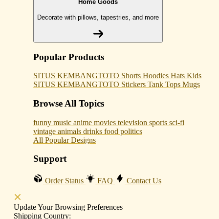
Home Goods
Decorate with pillows, tapestries, and more
Popular Products
SITUS KEMBANGTOTO
Shorts
Hoodies
Hats
Kids
SITUS KEMBANGTOTO
Stickers
Tank Tops
Mugs
Browse All Topics
funny
music
anime
movies
television
sports
sci-fi
vintage
animals
drinks
food
politics
All Popular Designs
Support
Order Status
FAQ
Contact Us
Update Your Browsing Preferences
Shipping Country: