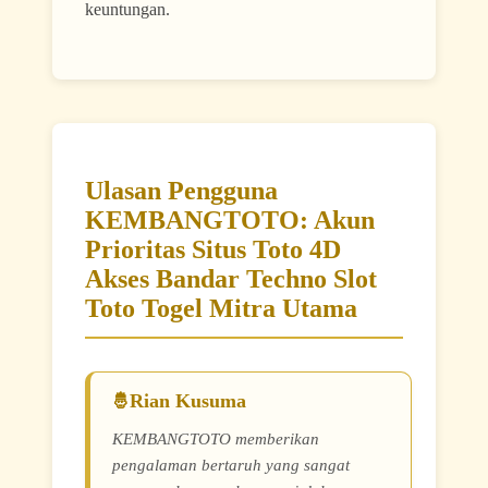
keuntungan.
Ulasan Pengguna
KEMBANGTOTO: Akun
Prioritas Situs Toto 4D
Akses Bandar Techno Slot
Toto Togel Mitra Utama
Rian Kusuma
KEMBANGTOTO memberikan
pengalaman bertaruh yang sangat