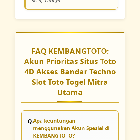
setiap harinya.
FAQ KEMBANGTOTO:
Akun Prioritas Situs Toto
4D Akses Bandar Techno
Slot Toto Togel Mitra
Utama
Apa keuntungan
menggunakan Akun Spesial di
KEMBANGTOTO?