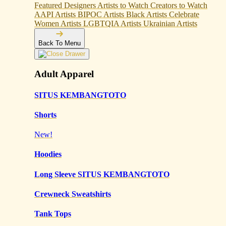
Featured Designers
Artists to Watch
Creators to Watch
AAPI Artists
BIPOC Artists
Black Artists
Celebrate
Women Artists
LGBTQIA Artists
Ukrainian Artists
Back To Menu
Adult Apparel
SITUS KEMBANGTOTO
Shorts
New!
Hoodies
Long Sleeve SITUS KEMBANGTOTO
Crewneck Sweatshirts
Tank Tops