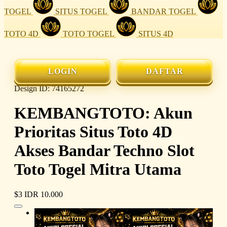
TOGEL
SITUS TOGEL
BANDAR TOGEL
TOTO 4D
TOTO TOGEL
SITUS 4D
LOGIN
DAFTAR
Design ID: 74165272
KEMBANGTOTO: Akun
Prioritas Situs Toto 4D
Akses Bandar Techno Slot
Toto Togel Mitra Utama
$3
IDR 10.000