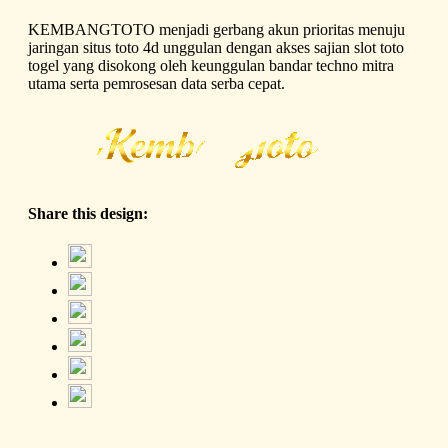
KEMBANGTOTO menjadi gerbang akun prioritas menuju
jaringan situs toto 4d unggulan dengan akses sajian slot toto
togel yang disokong oleh keunggulan bandar techno mitra
utama serta pemrosesan data serba cepat.
Share this design: