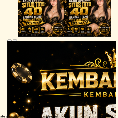
ate an account to favorite this design!