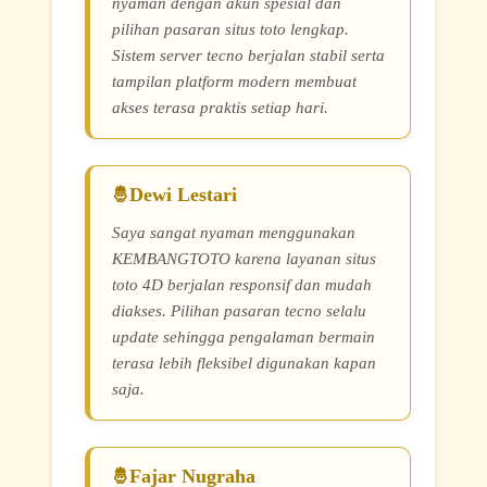
nyaman dengan akun spesial dan
pilihan pasaran situs toto lengkap.
Sistem server tecno berjalan stabil serta
tampilan platform modern membuat
akses terasa praktis setiap hari.
Dewi Lestari
Saya sangat nyaman menggunakan
KEMBANGTOTO karena layanan situs
toto 4D berjalan responsif dan mudah
diakses. Pilihan pasaran tecno selalu
update sehingga pengalaman bermain
terasa lebih fleksibel digunakan kapan
saja.
Fajar Nugraha