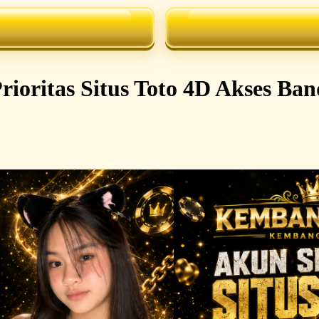
tas Situs Toto 4D Akses Banda