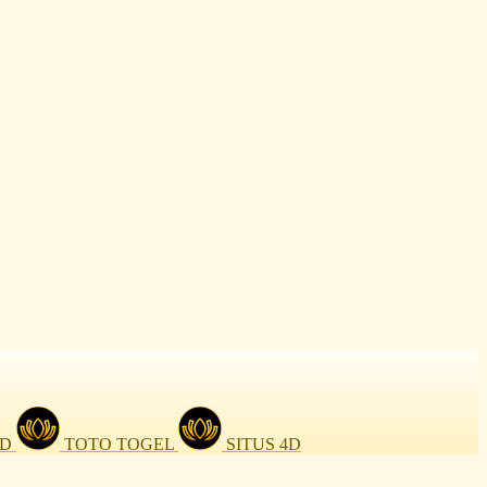
4D
TOTO TOGEL
SITUS 4D