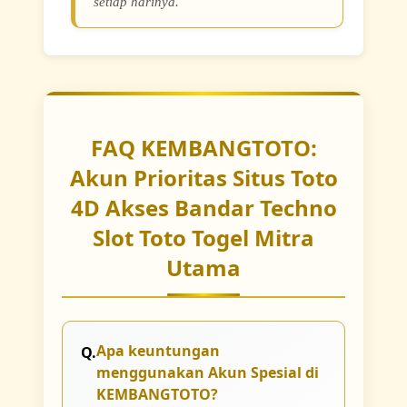
setiap harinya.
FAQ KEMBANGTOTO:
Akun Prioritas Situs Toto
4D Akses Bandar Techno
Slot Toto Togel Mitra
Utama
Apa keuntungan
menggunakan Akun Spesial di
KEMBANGTOTO?