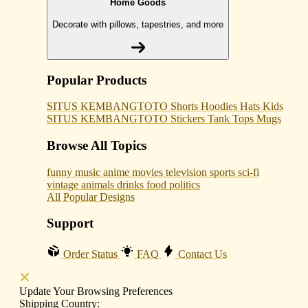
Home Goods
Decorate with pillows, tapestries, and more
Popular Products
SITUS KEMBANGTOTO
Shorts
Hoodies
Hats
Kids
SITUS KEMBANGTOTO
Stickers
Tank Tops
Mugs
Browse All Topics
funny
music
anime
movies
television
sports
sci-fi
vintage
animals
drinks
food
politics
All Popular Designs
Support
Order Status
FAQ
Contact Us
Update Your Browsing Preferences
Shipping Country: