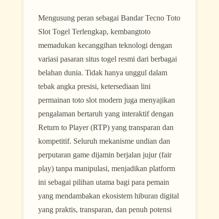
Mengusung peran sebagai Bandar Tecno Toto
Slot Togel Terlengkap, kembangtoto
memadukan kecanggihan teknologi dengan
variasi pasaran situs togel resmi dari berbagai
belahan dunia. Tidak hanya unggul dalam
tebak angka presisi, ketersediaan lini
permainan toto slot modern juga menyajikan
pengalaman bertaruh yang interaktif dengan
Return to Player (RTP) yang transparan dan
kompetitif. Seluruh mekanisme undian dan
perputaran game dijamin berjalan jujur (fair
play) tanpa manipulasi, menjadikan platform
ini sebagai pilihan utama bagi para pemain
yang mendambakan ekosistem hiburan digital
yang praktis, transparan, dan penuh potensi