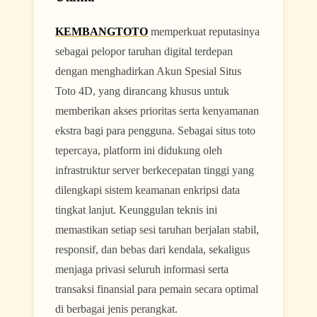
KEMBANGTOTO
memperkuat reputasinya
sebagai pelopor taruhan digital terdepan
dengan menghadirkan Akun Spesial Situs
Toto 4D, yang dirancang khusus untuk
memberikan akses prioritas serta kenyamanan
ekstra bagi para pengguna. Sebagai situs toto
tepercaya, platform ini didukung oleh
infrastruktur server berkecepatan tinggi yang
dilengkapi sistem keamanan enkripsi data
tingkat lanjut. Keunggulan teknis ini
memastikan setiap sesi taruhan berjalan stabil,
responsif, dan bebas dari kendala, sekaligus
menjaga privasi seluruh informasi serta
transaksi finansial para pemain secara optimal
di berbagai jenis perangkat.