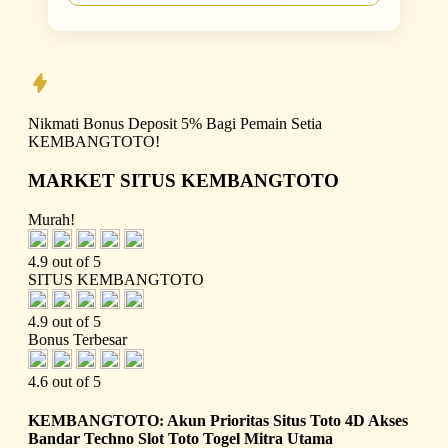
Nikmati
Bonus Deposit 5%
Bagi Pemain Setia
KEMBANGTOTO!
MARKET SITUS KEMBANGTOTO
Murah!
4.9 out of 5
SITUS KEMBANGTOTO
4.9 out of 5
Bonus Terbesar
4.6 out of 5
KEMBANGTOTO: Akun Prioritas Situs Toto 4D Akses
Bandar Techno Slot Toto Togel Mitra Utama