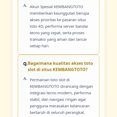
Akun Spesial KEMBANGTOTO
memberikan keunggulan berupa
akses prioritas ke pasaran situs
toto 4D, performa server bandar
tecno yang cepat, serta proses
transaksi yang aman dan lancar
setiap hari.
Bagaimana kualitas akses toto
slot di situs KEMBANGTOTO?
Permainan toto slot di
KEMBANGTOTO dirancang dengan
integrasi tecno modern, performa
stabil, dan navigasi ringan agar
pengguna merasakan kelancaran
bertaruh di seluruh perangkat.