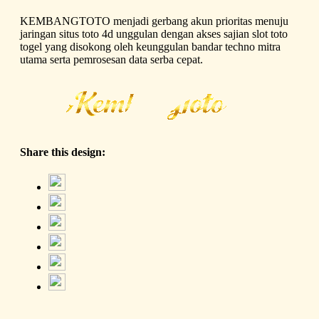
KEMBANGTOTO menjadi gerbang akun prioritas menuju
jaringan situs toto 4d unggulan dengan akses sajian slot toto
togel yang disokong oleh keunggulan bandar techno mitra
utama serta pemrosesan data serba cepat.
Share this design: