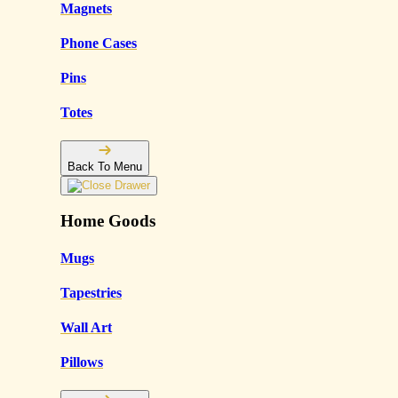
Magnets
Phone Cases
Pins
Totes
Back To Menu
Home Goods
Mugs
Tapestries
Wall Art
Pillows