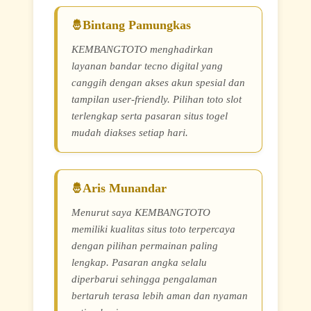
Bintang Pamungkas
KEMBANGTOTO menghadirkan
layanan bandar tecno digital yang
canggih dengan akses akun spesial dan
tampilan user-friendly. Pilihan toto slot
terlengkap serta pasaran situs togel
mudah diakses setiap hari.
Aris Munandar
Menurut saya KEMBANGTOTO
memiliki kualitas situs toto terpercaya
dengan pilihan permainan paling
lengkap. Pasaran angka selalu
diperbarui sehingga pengalaman
bertaruh terasa lebih aman dan nyaman