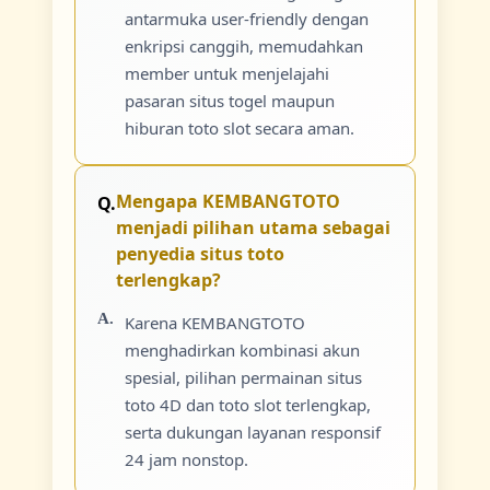
antarmuka user-friendly dengan
enkripsi canggih, memudahkan
member untuk menjelajahi
pasaran situs togel maupun
hiburan toto slot secara aman.
Mengapa KEMBANGTOTO
menjadi pilihan utama sebagai
penyedia situs toto
terlengkap?
Karena KEMBANGTOTO
menghadirkan kombinasi akun
spesial, pilihan permainan situs
toto 4D dan toto slot terlengkap,
serta dukungan layanan responsif
24 jam nonstop.