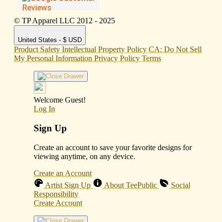
© TP Apparel LLC 2012 - 2025
United States - $ USD
Product Safety
Intellectual Property Policy
CA: Do Not Sell
My Personal Information
Privacy Policy
Terms
Welcome Guest!
Log In
Sign Up
Create an account to save your favorite designs for
viewing anytime, on any device.
Create an Account
Artist Sign Up
About TeePublic
Social
Responsibility
Create Account