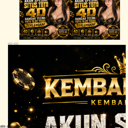
ate an account to favorite this design!