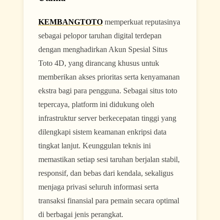
KEMBANGTOTO
memperkuat reputasinya
sebagai pelopor taruhan digital terdepan
dengan menghadirkan Akun Spesial Situs
Toto 4D, yang dirancang khusus untuk
memberikan akses prioritas serta kenyamanan
ekstra bagi para pengguna. Sebagai situs toto
tepercaya, platform ini didukung oleh
infrastruktur server berkecepatan tinggi yang
dilengkapi sistem keamanan enkripsi data
tingkat lanjut. Keunggulan teknis ini
memastikan setiap sesi taruhan berjalan stabil,
responsif, dan bebas dari kendala, sekaligus
menjaga privasi seluruh informasi serta
transaksi finansial para pemain secara optimal
di berbagai jenis perangkat.