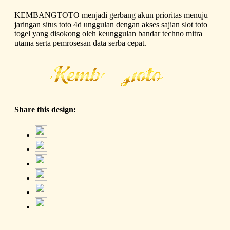
KEMBANGTOTO menjadi gerbang akun prioritas menuju
jaringan situs toto 4d unggulan dengan akses sajian slot toto
togel yang disokong oleh keunggulan bandar techno mitra
utama serta pemrosesan data serba cepat.
Share this design: