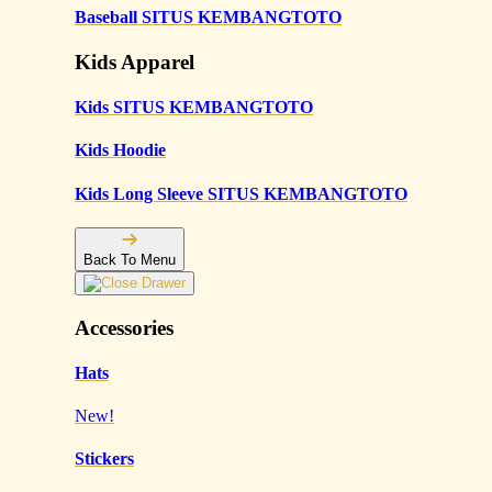
Baseball SITUS KEMBANGTOTO
Kids Apparel
Kids SITUS KEMBANGTOTO
Kids Hoodie
Kids Long Sleeve SITUS KEMBANGTOTO
Back To Menu
Accessories
Hats
New!
Stickers