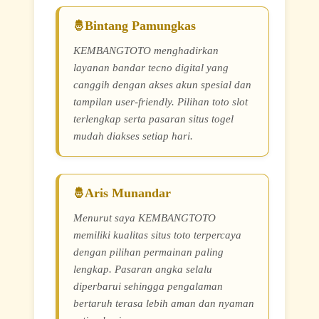
Bintang Pamungkas
KEMBANGTOTO menghadirkan
layanan bandar tecno digital yang
canggih dengan akses akun spesial dan
tampilan user-friendly. Pilihan toto slot
terlengkap serta pasaran situs togel
mudah diakses setiap hari.
Aris Munandar
Menurut saya KEMBANGTOTO
memiliki kualitas situs toto terpercaya
dengan pilihan permainan paling
lengkap. Pasaran angka selalu
diperbarui sehingga pengalaman
bertaruh terasa lebih aman dan nyaman