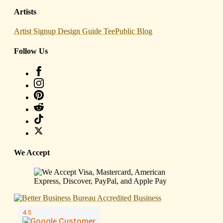
Artists
Artist Signup
Design Guide
TeePublic Blog
Follow Us
We Accept