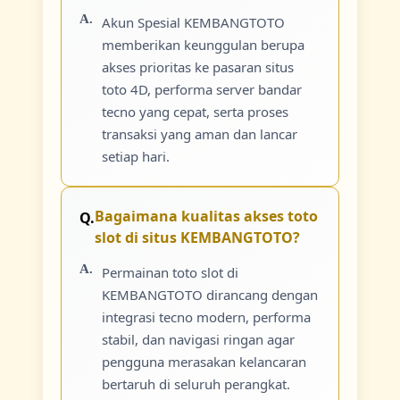
Akun Spesial KEMBANGTOTO
memberikan keunggulan berupa
akses prioritas ke pasaran situs
toto 4D, performa server bandar
tecno yang cepat, serta proses
transaksi yang aman dan lancar
setiap hari.
Bagaimana kualitas akses toto
slot di situs KEMBANGTOTO?
Permainan toto slot di
KEMBANGTOTO dirancang dengan
integrasi tecno modern, performa
stabil, dan navigasi ringan agar
pengguna merasakan kelancaran
bertaruh di seluruh perangkat.