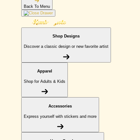
Back To Menu
Shop Designs
Discover a classic design or new favorite artist
Apparel
Shop for Adults & Kids
Accessories
Express yourself with stickers and more