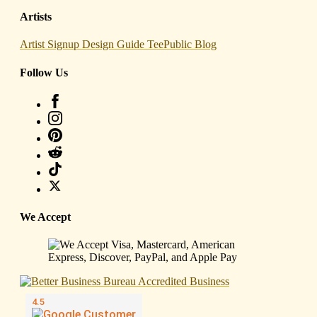
Artists
Artist Signup
Design Guide
TeePublic Blog
Follow Us
We Accept