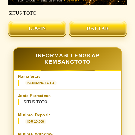
SITUS TOTO
LOGIN
DAFTAR
INFORMASI LENGKAP
KEMBANGTOTO
Nama Situs
KEMBANGTOTO
Jenis Permainan
SITUS TOTO
Minimal Deposit
IDR 10,000
Minimal Withdraw