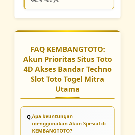
setiap harinya.
FAQ KEMBANGTOTO:
Akun Prioritas Situs Toto
4D Akses Bandar Techno
Slot Toto Togel Mitra
Utama
Apa keuntungan
menggunakan Akun Spesial di
KEMBANGTOTO?