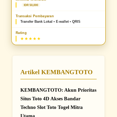
IDR 50,000
Transaksi Pembayaran
Transfer Bank Lokal • E-wallet • QRIS
Rating
Artikel KEMBANGTOTO
KEMBANGTOTO: Akun Prioritas
Situs Toto 4D Akses Bandar
Techno Slot Toto Togel Mitra
Utama