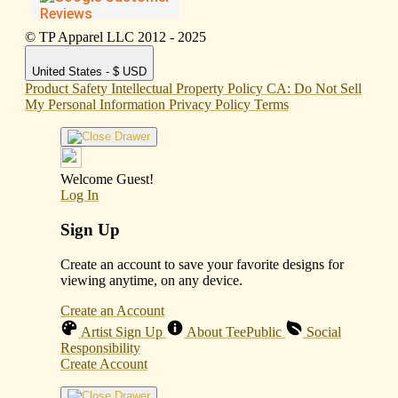
© TP Apparel LLC 2012 - 2025
United States - $ USD
Product Safety
Intellectual Property Policy
CA: Do Not Sell
My Personal Information
Privacy Policy
Terms
Welcome Guest!
Log In
Sign Up
Create an account to save your favorite designs for
viewing anytime, on any device.
Create an Account
Artist Sign Up
About TeePublic
Social
Responsibility
Create Account