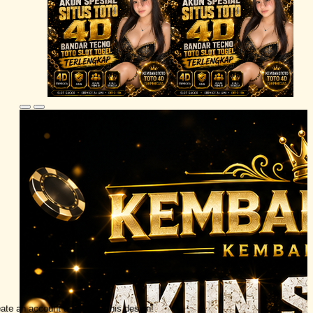
ate an account to favorite this design!