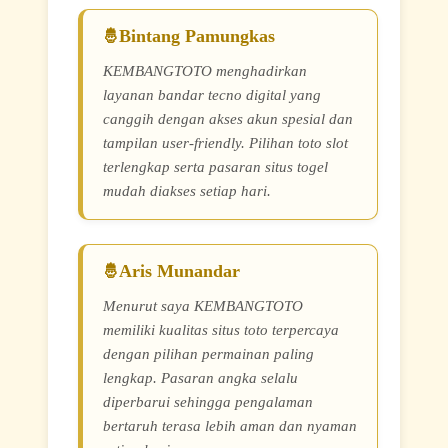
Bintang Pamungkas
KEMBANGTOTO menghadirkan
layanan bandar tecno digital yang
canggih dengan akses akun spesial dan
tampilan user-friendly. Pilihan toto slot
terlengkap serta pasaran situs togel
mudah diakses setiap hari.
Aris Munandar
Menurut saya KEMBANGTOTO
memiliki kualitas situs toto terpercaya
dengan pilihan permainan paling
lengkap. Pasaran angka selalu
diperbarui sehingga pengalaman
bertaruh terasa lebih aman dan nyaman