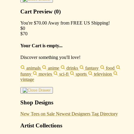
Cart Preview (0)
You're
$70.00
Away from
FREE US Shipping!
$0
$70
Your Cart is empty...
Discover something you'll love!
animals
anime
drinks
fantasy
food
funny
movies
sci-fi
sports
television
vintage
Shop Designs
New Tees on Sale
Newest Designers
Tag Directory
Artist Collections