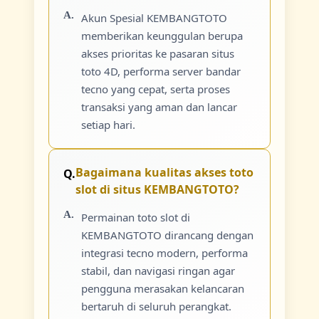
Akun Spesial KEMBANGTOTO
memberikan keunggulan berupa
akses prioritas ke pasaran situs
toto 4D, performa server bandar
tecno yang cepat, serta proses
transaksi yang aman dan lancar
setiap hari.
Bagaimana kualitas akses toto
slot di situs KEMBANGTOTO?
Permainan toto slot di
KEMBANGTOTO dirancang dengan
integrasi tecno modern, performa
stabil, dan navigasi ringan agar
pengguna merasakan kelancaran
bertaruh di seluruh perangkat.