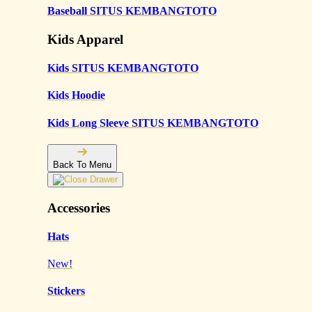
Baseball SITUS KEMBANGTOTO
Kids Apparel
Kids SITUS KEMBANGTOTO
Kids Hoodie
Kids Long Sleeve SITUS KEMBANGTOTO
Back To Menu
Accessories
Hats
New!
Stickers