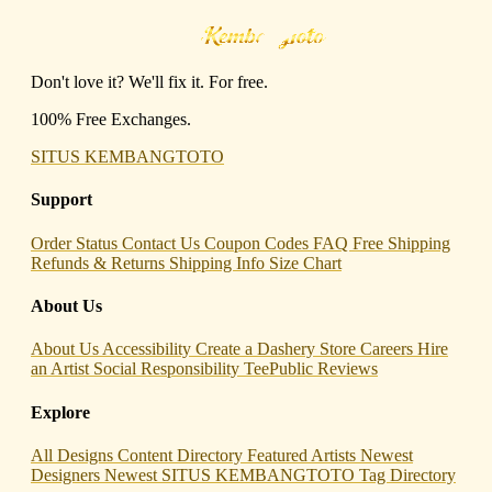
Don't love it? We'll fix it. For free.
100% Free Exchanges.
SITUS KEMBANGTOTO
Support
Order Status
Contact Us
Coupon Codes
FAQ
Free Shipping
Refunds & Returns
Shipping Info
Size Chart
About Us
About Us
Accessibility
Create a Dashery Store
Careers
Hire
an Artist
Social Responsibility
TeePublic Reviews
Explore
All Designs
Content Directory
Featured Artists
Newest
Designers
Newest SITUS KEMBANGTOTO
Tag Directory