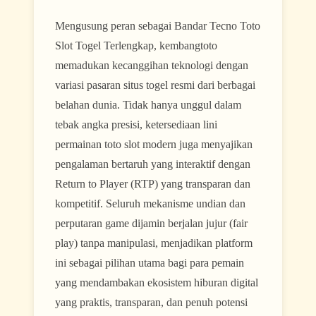
Mengusung peran sebagai Bandar Tecno Toto
Slot Togel Terlengkap, kembangtoto
memadukan kecanggihan teknologi dengan
variasi pasaran situs togel resmi dari berbagai
belahan dunia. Tidak hanya unggul dalam
tebak angka presisi, ketersediaan lini
permainan toto slot modern juga menyajikan
pengalaman bertaruh yang interaktif dengan
Return to Player (RTP) yang transparan dan
kompetitif. Seluruh mekanisme undian dan
perputaran game dijamin berjalan jujur (fair
play) tanpa manipulasi, menjadikan platform
ini sebagai pilihan utama bagi para pemain
yang mendambakan ekosistem hiburan digital
yang praktis, transparan, dan penuh potensi