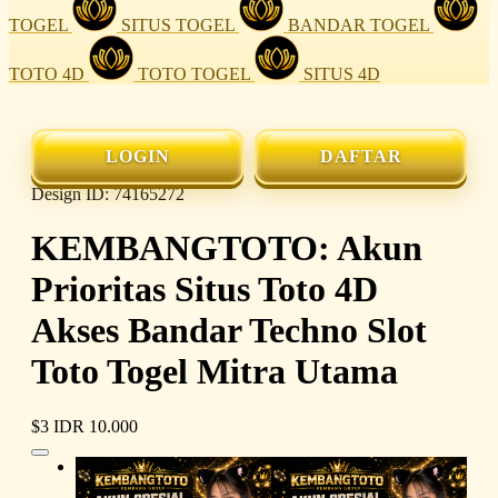
TOGEL
SITUS TOGEL
BANDAR TOGEL
TOTO 4D
TOTO TOGEL
SITUS 4D
LOGIN
DAFTAR
Design ID: 74165272
KEMBANGTOTO: Akun
Prioritas Situs Toto 4D
Akses Bandar Techno Slot
Toto Togel Mitra Utama
$3
IDR 10.000