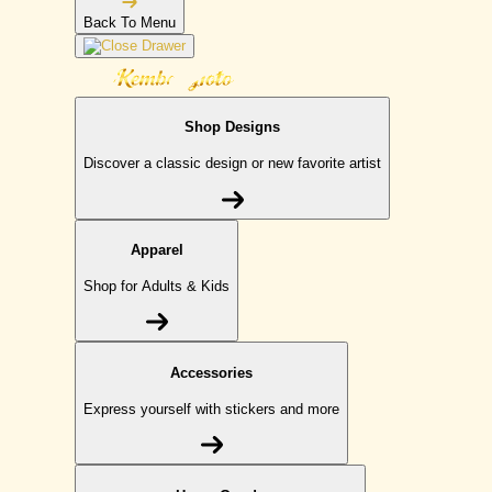
Back To Menu
Shop Designs
Discover a classic design or new favorite artist
Apparel
Shop for Adults & Kids
Accessories
Express yourself with stickers and more