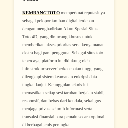
KEMBANGTOTO
memperkuat reputasinya
sebagai pelopor taruhan digital terdepan
dengan menghadirkan Akun Spesial Situs
Toto 4D, yang dirancang khusus untuk
memberikan akses prioritas serta kenyamanan
ekstra bagi para pengguna. Sebagai situs toto
tepercaya, platform ini didukung oleh
infrastruktur server berkecepatan tinggi yang
dilengkapi sistem keamanan enkripsi data
tingkat lanjut. Keunggulan teknis ini
memastikan setiap sesi taruhan berjalan stabil,
responsif, dan bebas dari kendala, sekaligus
menjaga privasi seluruh informasi serta
transaksi finansial para pemain secara optimal
di berbagai jenis perangkat.