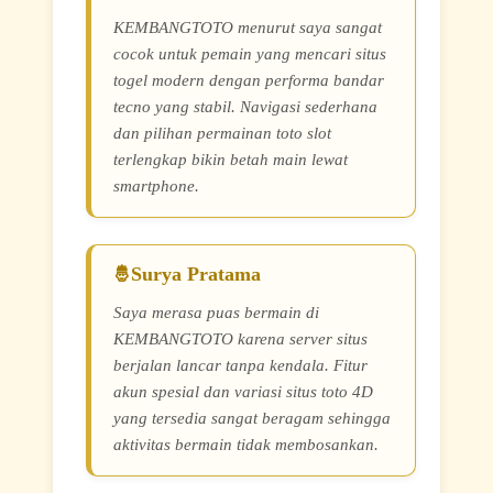
KEMBANGTOTO menurut saya sangat
cocok untuk pemain yang mencari situs
togel modern dengan performa bandar
tecno yang stabil. Navigasi sederhana
dan pilihan permainan toto slot
terlengkap bikin betah main lewat
smartphone.
Surya Pratama
Saya merasa puas bermain di
KEMBANGTOTO karena server situs
berjalan lancar tanpa kendala. Fitur
akun spesial dan variasi situs toto 4D
yang tersedia sangat beragam sehingga
aktivitas bermain tidak membosankan.