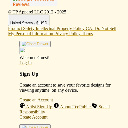
© TP Apparel LLC 2012 - 2025
United States - $ USD
Product Safety
Intellectual Property Policy
CA: Do Not Sell
My Personal Information
Privacy Policy
Terms
Welcome Guest!
Log In
Sign Up
Create an account to save your favorite designs for
viewing anytime, on any device.
Create an Account
Artist Sign Up
About TeePublic
Social
Responsibility
Create Account