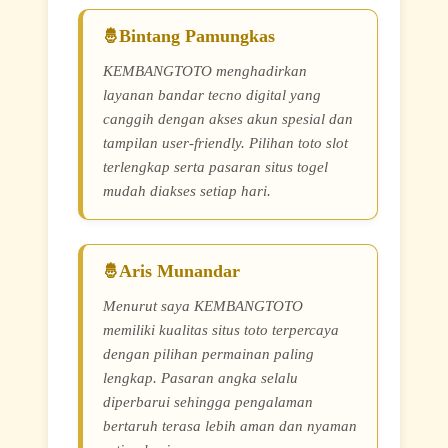
Bintang Pamungkas
KEMBANGTOTO menghadirkan
layanan bandar tecno digital yang
canggih dengan akses akun spesial dan
tampilan user-friendly. Pilihan toto slot
terlengkap serta pasaran situs togel
mudah diakses setiap hari.
Aris Munandar
Menurut saya KEMBANGTOTO
memiliki kualitas situs toto terpercaya
dengan pilihan permainan paling
lengkap. Pasaran angka selalu
diperbarui sehingga pengalaman
bertaruh terasa lebih aman dan nyaman