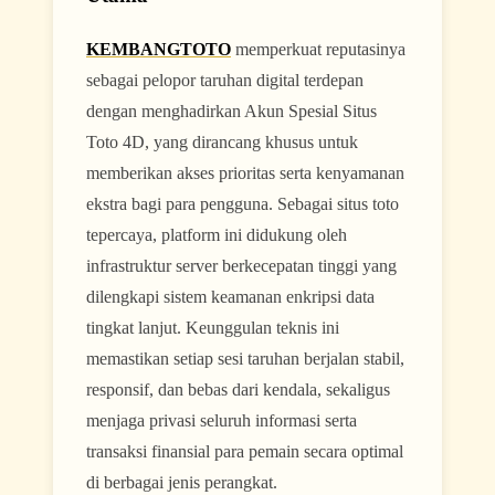
KEMBANGTOTO
memperkuat reputasinya
sebagai pelopor taruhan digital terdepan
dengan menghadirkan Akun Spesial Situs
Toto 4D, yang dirancang khusus untuk
memberikan akses prioritas serta kenyamanan
ekstra bagi para pengguna. Sebagai situs toto
tepercaya, platform ini didukung oleh
infrastruktur server berkecepatan tinggi yang
dilengkapi sistem keamanan enkripsi data
tingkat lanjut. Keunggulan teknis ini
memastikan setiap sesi taruhan berjalan stabil,
responsif, dan bebas dari kendala, sekaligus
menjaga privasi seluruh informasi serta
transaksi finansial para pemain secara optimal
di berbagai jenis perangkat.