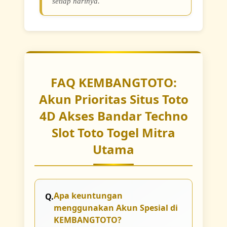
setiap harinya.
FAQ KEMBANGTOTO:
Akun Prioritas Situs Toto
4D Akses Bandar Techno
Slot Toto Togel Mitra
Utama
Apa keuntungan
menggunakan Akun Spesial di
KEMBANGTOTO?