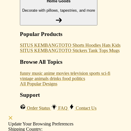
Home Goods
Decorate with pillows, tapestries, and more
Popular Products
SITUS KEMBANGTOTO
Shorts
Hoodies
Hats
Kids
SITUS KEMBANGTOTO
Stickers
Tank Tops
Mugs
Browse All Topics
funny
music
anime
movies
television
sports
sci-fi
vintage
animals
drinks
food
politics
All Popular Designs
Support
Order Status
FAQ
Contact Us
Update Your Browsing Preferences
Shipping Country: