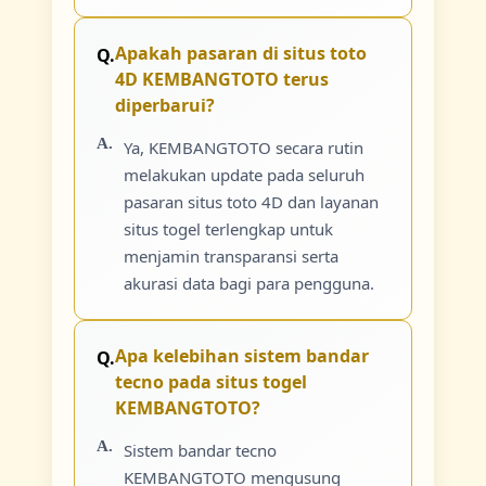
Apakah pasaran di situs toto
4D KEMBANGTOTO terus
diperbarui?
Ya, KEMBANGTOTO secara rutin
melakukan update pada seluruh
pasaran situs toto 4D dan layanan
situs togel terlengkap untuk
menjamin transparansi serta
akurasi data bagi para pengguna.
Apa kelebihan sistem bandar
tecno pada situs togel
KEMBANGTOTO?
Sistem bandar tecno
KEMBANGTOTO mengusung