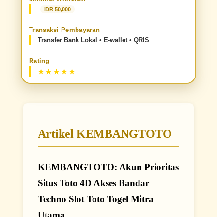
IDR 50,000
Transaksi Pembayaran
Transfer Bank Lokal • E-wallet • QRIS
Rating
Artikel KEMBANGTOTO
KEMBANGTOTO: Akun Prioritas
Situs Toto 4D Akses Bandar
Techno Slot Toto Togel Mitra
Utama