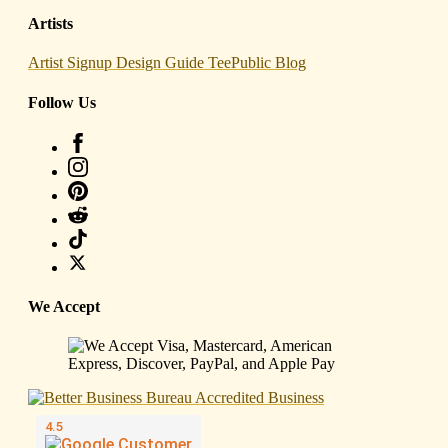
Artists
Artist Signup
Design Guide
TeePublic Blog
Follow Us
We Accept