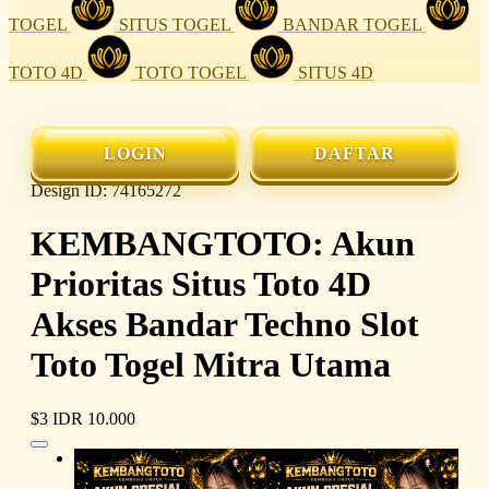
TOGEL
SITUS TOGEL
BANDAR TOGEL
TOTO 4D
TOTO TOGEL
SITUS 4D
LOGIN
DAFTAR
Design ID: 74165272
KEMBANGTOTO: Akun
Prioritas Situs Toto 4D
Akses Bandar Techno Slot
Toto Togel Mitra Utama
$3
IDR 10.000