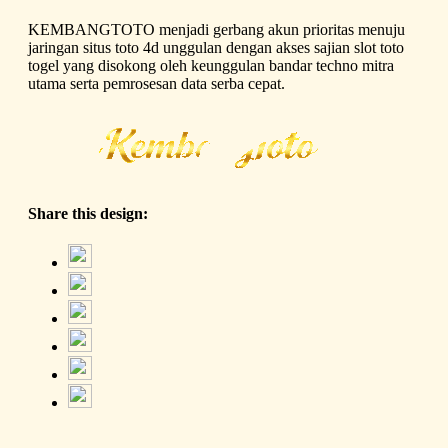
KEMBANGTOTO menjadi gerbang akun prioritas menuju
jaringan situs toto 4d unggulan dengan akses sajian slot toto
togel yang disokong oleh keunggulan bandar techno mitra
utama serta pemrosesan data serba cepat.
Share this design: