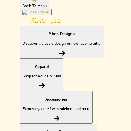
Back To Menu
Shop Designs
Discover a classic design or new favorite artist
Apparel
Shop for Adults & Kids
Accessories
Express yourself with stickers and more