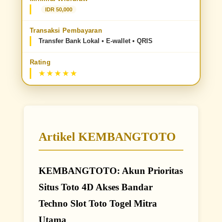
IDR 50,000
Transaksi Pembayaran
Transfer Bank Lokal • E-wallet • QRIS
Rating
Artikel KEMBANGTOTO
KEMBANGTOTO: Akun Prioritas
Situs Toto 4D Akses Bandar
Techno Slot Toto Togel Mitra
Utama