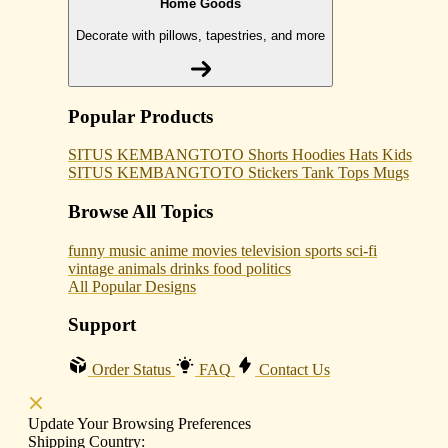
Home Goods
Decorate with pillows, tapestries, and more
Popular Products
SITUS KEMBANGTOTO
Shorts
Hoodies
Hats
Kids
SITUS KEMBANGTOTO
Stickers
Tank Tops
Mugs
Browse All Topics
funny
music
anime
movies
television
sports
sci-fi
vintage
animals
drinks
food
politics
All Popular Designs
Support
Order Status
FAQ
Contact Us
Update Your Browsing Preferences
Shipping Country: