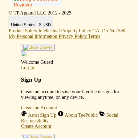
© TP Apparel LLC 2012 - 2025
United States - $ USD
Product Safety
Intellectual Property Policy
CA: Do Not Sell
My Personal Information
Privacy Policy
Terms
Welcome Guest!
Log In
Sign Up
Create an account to save your favorite designs for
viewing anytime, on any device.
Create an Account
Artist Sign Up
About TeePublic
Social
Responsibility
Create Account