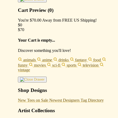
Cart Preview (0)
You're
$70.00
Away from
FREE US Shipping!
$0
$70
Your Cart is empty...
Discover something you'll love!
animals
anime
drinks
fantasy
food
funny
movies
sci-fi
sports
television
vintage
Shop Designs
New Tees on Sale
Newest Designers
Tag Directory
Artist Collections