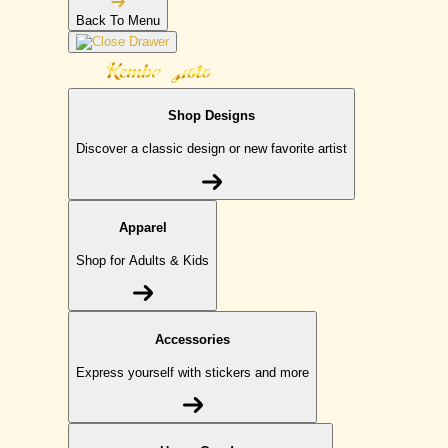
Back To Menu
Shop Designs
Discover a classic design or new favorite artist
Apparel
Shop for Adults & Kids
Accessories
Express yourself with stickers and more