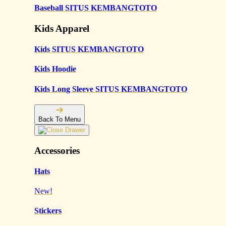
Baseball SITUS KEMBANGTOTO
Kids Apparel
Kids SITUS KEMBANGTOTO
Kids Hoodie
Kids Long Sleeve SITUS KEMBANGTOTO
Back To Menu
Accessories
Hats
New!
Stickers