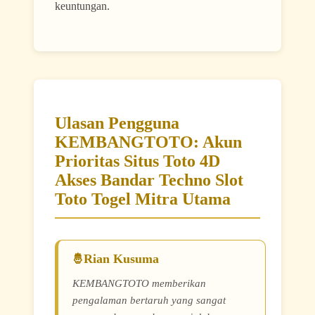
keuntungan.
Ulasan Pengguna
KEMBANGTOTO: Akun
Prioritas Situs Toto 4D
Akses Bandar Techno Slot
Toto Togel Mitra Utama
Rian Kusuma
KEMBANGTOTO memberikan
pengalaman bertaruh yang sangat