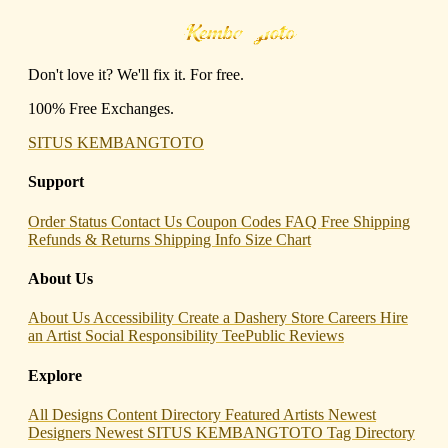
Don't love it? We'll fix it. For free.
100% Free Exchanges.
SITUS KEMBANGTOTO
Support
Order Status
Contact Us
Coupon Codes
FAQ
Free Shipping
Refunds & Returns
Shipping Info
Size Chart
About Us
About Us
Accessibility
Create a Dashery Store
Careers
Hire
an Artist
Social Responsibility
TeePublic Reviews
Explore
All Designs
Content Directory
Featured Artists
Newest
Designers
Newest SITUS KEMBANGTOTO
Tag Directory