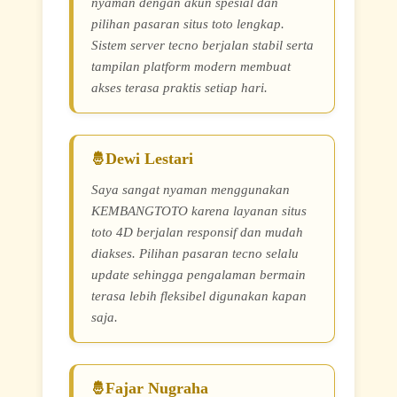
nyaman dengan akun spesial dan
pilihan pasaran situs toto lengkap.
Sistem server tecno berjalan stabil serta
tampilan platform modern membuat
akses terasa praktis setiap hari.
Dewi Lestari
Saya sangat nyaman menggunakan
KEMBANGTOTO karena layanan situs
toto 4D berjalan responsif dan mudah
diakses. Pilihan pasaran tecno selalu
update sehingga pengalaman bermain
terasa lebih fleksibel digunakan kapan
saja.
Fajar Nugraha