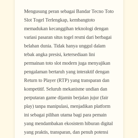
Mengusung peran sebagai Bandar Tecno Toto
Slot Togel Terlengkap, kembangtoto
memadukan kecanggihan teknologi dengan
variasi pasaran situs togel resmi dari berbagai
belahan dunia. Tidak hanya unggul dalam
tebak angka presisi, ketersediaan lini
permainan toto slot modern juga menyajikan
pengalaman bertaruh yang interaktif dengan
Return to Player (RTP) yang transparan dan
kompetitif. Seluruh mekanisme undian dan
perputaran game dijamin berjalan jujur (fair
play) tanpa manipulasi, menjadikan platform
ini sebagai pilihan utama bagi para pemain
yang mendambakan ekosistem hiburan digital
yang praktis, transparan, dan penuh potensi