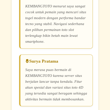
KEMBANGTOTO menurut saya sangat
cocok untuk pemain yang mencari situs
togel modern dengan performa bandar
tecno yang stabil. Navigasi sederhana
dan pilihan permainan toto slot
terlengkap bikin betah main lewat
smartphone.
Surya Pratama
Saya merasa puas bermain di
KEMBANGTOTO karena server situs
berjalan lancar tanpa kendala. Fitur
akun spesial dan variasi situs toto 4D
yang tersedia sangat beragam sehingga
aktivitas bermain tidak membosankan.